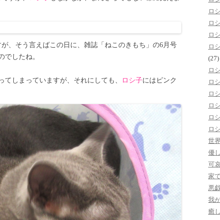
ロ
ロ
ロ
すが、そう言えばこの日に、雑誌「ねこのきもち」の6月号
ロ
のでしたね。
(27)
ロ
ってしまっていますが、それにしても、
ロシ子
にはピンク
ロ
ロ
ロ
ロ
ロ
世
優
可
家
悪
我
癒