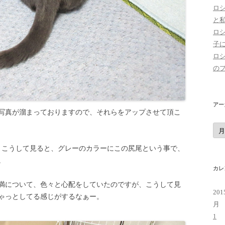
ロ
と
ロ
子
ロ
の
アー
写真が溜まっておりますので、それらをアップさせて頂こ
ア
ー
カ
イ
、こうして見ると、グレーのカラーにこの尻尾という事で、
ブ
。
カレ
満について、色々と心配をしていたのですが、こうして見
20
ゃっとしてる感じがするなぁー。
月
1