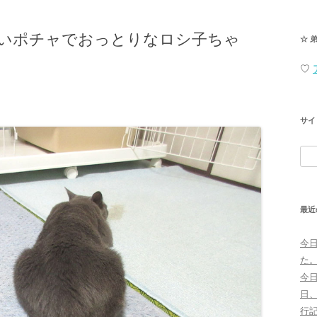
いポチャでおっとりなロシ子ちゃ
☆ 
♡
サイ
検
索:
最近
今
た
今
日
行