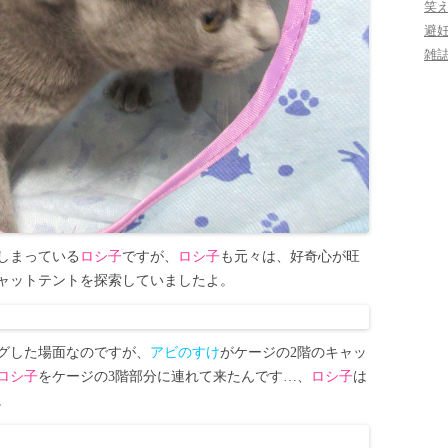
笑
避
雑
しまっている
ロシ子
ですが、
ロシ子
も元々は、好奇心が旺
ャットテントを探索していましたよ。
グした場面なのですが、
アビのすけ
がケージの2階のキャッ
ロシ子
をケージの3階部分に連れて来たんです…、
ロシ子
は
。