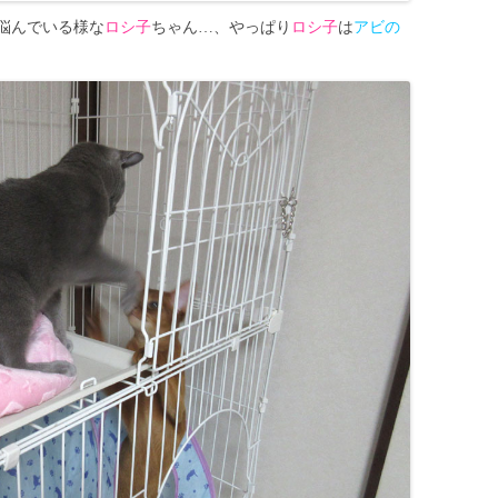
悩んでいる様な
ロシ子
ちゃん…、やっぱり
ロシ子
は
アビの