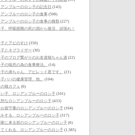
シアンブルーのロシ子の記念日
(143)
シアンブルーのロシ子の食事
(508)
シアンブルーのロシ子の食事の種類
(227)
シ子、呼吸困難の死の淵から復活、頑張れ！
シ子とアビのすけ
(350)
シ子とネブライザー
(30)
シ子のブログ繋がりのお友達猫ちゃん達
(22)
シ子の喘息の為の食事療法。
(14)
シ子の弟ちゃん、アビレッド君です。
(21)
シ子パパの健康管理、他。
(104)
界の猫カフェ
(6)
しい子、ロシアンブルーのロシ子
(101)
哀想なロシアンブルーのロシ子
(433)
でお留守番のロシアンブルーのロシ子
(164)
戯をする、ロシアンブルーのロシ子
(317)
が家に来る前のロシアンブルーのロシ子
(6)
してくれる、ロシアンブルーのロシ子
(1,385)