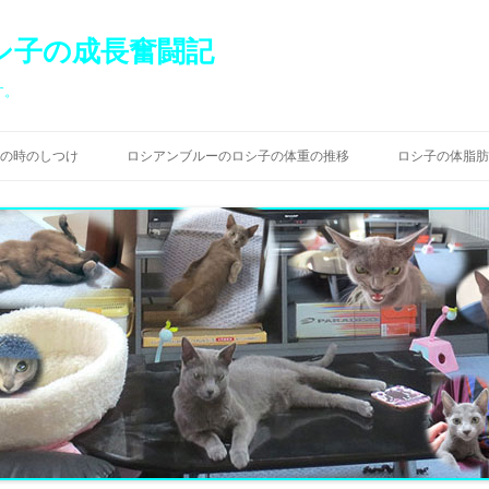
シ子の成長奮闘記
す。
コ
ン
の時のしつけ
ロシアンブルーのロシ子の体重の推移
ロシ子の体脂肪
テ
ン
ツ
へ
ス
キ
ッ
プ