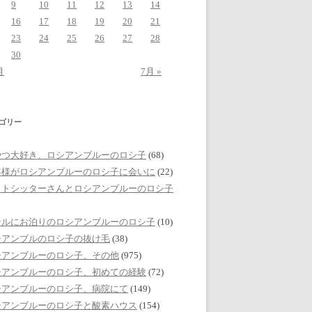
9
10
11
12
13
14
16
17
18
19
20
21
23
24
25
26
27
28
30
月
7月 »
ゴリー
やつ大好き、ロシアンブルーのロシ子
(68)
客様がロシアンブルーのロシ子に会いに
(22)
ットシッターさんとロシアンブルーのロシ子
テルにお泊りのロシアンブルーのロシ子
(10)
シアンブルのロシ子の抜け毛
(38)
シアンブルーのロシ子、その他
(975)
シアンブルーのロシ子、初めての経験
(72)
シアンブルーのロシ子、病院にて
(149)
シアンブルーのロシ子と酸素ハウス
(154)