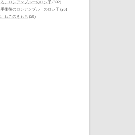
える、ロシアンブルーのロシ子
(892)
妊手術後のロシアンブルーのロシ子
(26)
誌、ねこのきもち
(59)