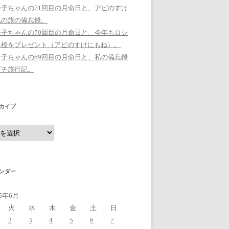
シ子ちゃんの71回目の月命日と、アビのすけ
私の旅の備忘録。
シ子ちゃんの70回目の月命日と、今年もロシ
に桜をプレゼント（アビのすけにもね）。
シ子ちゃんの69回目の月命日と、私の備忘録
プチ旅行記。
カイブ
ンダー
15年6月
火
水
木
金
土
日
2
3
4
5
6
7