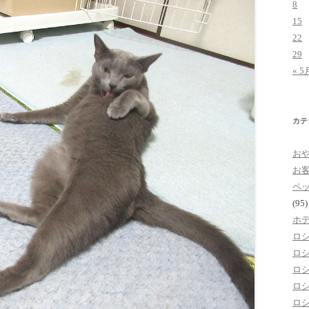
8
15
22
29
« 5
カテ
お
お
ペ
(95)
ホ
ロ
ロ
ロ
ロ
ロ