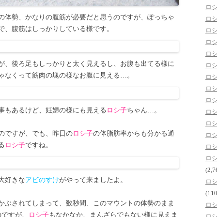
ロ
の体勢、かなりの腹筋が必要だと思うのですが、ぽっちゃ
ロ
で、腹筋はしっかりしている様です。
ロ
ロ
ロ
が、後ろ足もしっかりと太く見えるし、お腹も出てる様に
ロ
ゃなくって筋肉の塊の様なお腹に見える…。
ロ
ロ
ロ
事もあるけど、妊婦の様にも見える
ロシ子
ちゃん…。
ロ
ロ
のですが、でも、昨日の
ロシ子
の体脂肪率からも分かる通
ロ
る
ロシ子
ですね。
ロ
ロ
(2,7
大好きな
アビのすけ
がやって来ましたよ。
ロ
(110
かぶされてしまって、数秒間、このマウントの体勢のまま
ロ
のですが、
ロシ子
もなかなか、まんざらでもない様に見えま
ロ