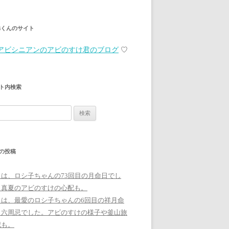
弟くんのサイト
アビシニアンのアビのすけ君のブログ
♡
ト内検索
の投稿
日は、ロシ子ちゃんの73回目の月命日でし
。真夏のアビのすけの心配も。
日は、最愛のロシ子ちゃんの6回目の祥月命
、六周忌でした。アビのすけの様子や釜山旅
記も。