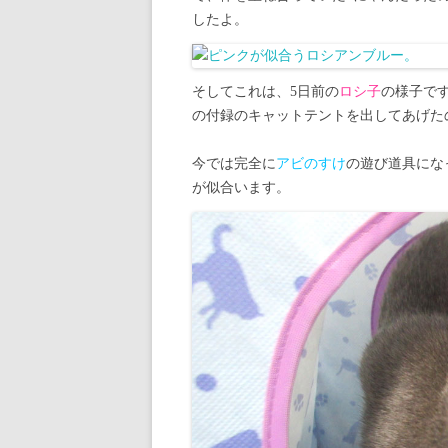
したよ。
そしてこれは、5日前の
ロシ子
の様子で
の付録のキャットテントを出してあげた
今では完全に
アビのすけ
の遊び道具にな
が似合います。