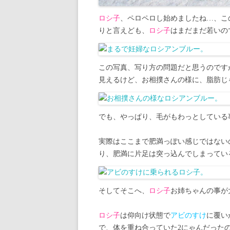
ロシ子
、ペロペロし始めましたね…、こ
りと言えども、
ロシ子
はまだまだ若いの
この写真、写り方の問題だと思うのです
見えるけど、お相撲さんの様に、脂肪じ
でも、やっぱり、毛がもわっとしている
実際はここまで肥満っぽい感じではない
り、肥満に片足は突っ込んでしまってい
そしてそこへ、
ロシ子
お姉ちゃんの事が
ロシ子
は仰向け状態で
アビのすけ
に覆い
で、体を重ね合っていた2にゃんだった