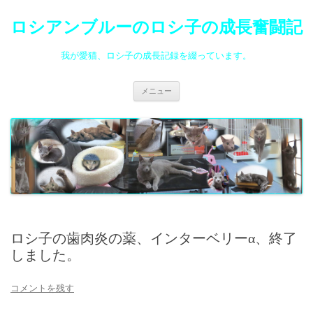
ロシアンブルーのロシ子の成長奮闘記
我が愛猫、ロシ子の成長記録を綴っています。
コ
メニュー
ン
テ
ン
ツ
へ
ス
キ
ッ
プ
ロシ子の歯肉炎の薬、インターベリーα、終了
しました。
コメントを残す