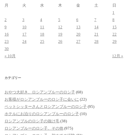
月
火
水
木
金
土
日
1
2
3
4
5
6
7
8
9
10
11
12
13
14
15
16
17
18
19
20
21
22
23
24
25
26
27
28
29
30
« 10月
12月 »
カテゴリー
おやつ大好き、ロシアンブルーのロシ子
(68)
お客様がロシアンブルーのロシ子に会いに
(22)
ペットシッターさんとロシアンブルーのロシ子
(95)
ホテルにお泊りのロシアンブルーのロシ子
(10)
ロシアンブルのロシ子の抜け毛
(38)
ロシアンブルーのロシ子、その他
(975)