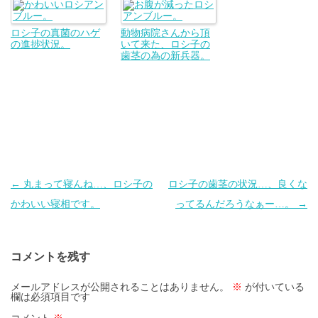
ロシ子の真菌のハゲ
動物病院さんから頂
の進捗状況。
いて来た、ロシ子の
歯茎の為の新兵器。
投
←
丸まって寝んね…、ロシ子の
ロシ子の歯茎の状況…、良くな
稿
かわいい寝相です。
ってるんだろうなぁー…。
→
ナ
ビ
コメントを残す
ゲ
ー
メールアドレスが公開されることはありません。
※
が付いている
欄は必須項目です
シ