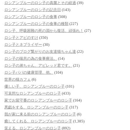
ロシアンブルーのロシ子の真菌とその経過
(39)
ロシアンブルーのロシ子の記念日
(143)
ロシアンブルーのロシ子の食事
(508)
ロシアンブルーのロシ子の食事の種類
(227)
ロシ子、呼吸困難の死の淵から復活、頑張れ！
(27)
ロシ子とアビのすけ
(350)
ロシ子とネブライザー
(30)
ロシ子のブログ繋がりのお友達猫ちゃん達
(22)
ロシ子の喘息の為の食事療法。
(14)
ロシ子の弟ちゃん、アビレッド君です。
(21)
ロシ子パパの健康管理、他。
(104)
世界の猫カフェ
(6)
優しい子、ロシアンブルーのロシ子
(101)
可哀想なロシアンブルーのロシ子
(433)
家でお留守番のロシアンブルーのロシ子
(164)
悪戯をする、ロシアンブルーのロシ子
(317)
我が家に来る前のロシアンブルーのロシ子
(6)
癒してくれる、ロシアンブルーのロシ子
(1,385)
笑える、ロシアンブルーのロシ子
(892)