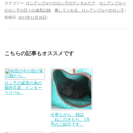
カテゴリー:
ロシアンブルーのロシ子のデンタルケア
、
ロシアンブルー
のロシ子の日々の成長記録
、
癒してくれる、ロシアンブルーのロシ子
|
投稿日:
2015年11月30日
|
こちらの記事もオススメです
ロシ子の歯茎の為の
最終兵器、インター
ベリーα。
今更ながら、雑誌
「ねこのきもち」5月
号のご紹介です。