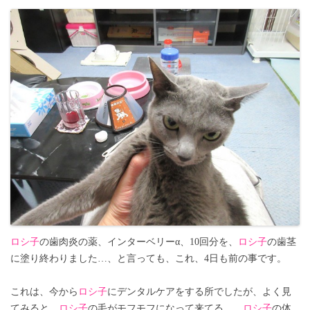
ロシ子
の歯肉炎の薬、インターベリーα、10回分を、
ロシ子
の歯茎
に塗り終わりました…、と言っても、これ、4日も前の事です。
これは、今から
ロシ子
にデンタルケアをする所でしたが、よく見
てみると、
ロシ子
の毛がモフモフになって来てる…、
ロシ子
の体