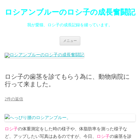
ロシアンブルーのロシ子の成長奮闘記
我が愛猫、ロシ子の成長記録を綴っています。
コ
メニュー
ン
テ
ン
ツ
へ
ス
キ
ッ
ロシ子の歯茎を診てもらう為に、動物病院に
プ
行って来ました。
2件の返信
ロシ子
の体重測定をした時の様子や、体脂肪率を測った様子な
ど、アップしたい写真はあるのですが、今日、
ロシ子
の歯茎を診