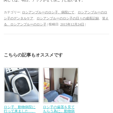
関しては、明日、アップさせて頂こうと思います。
カテゴリー:
ロシアンブルーのロシ子、病院にて
、
ロシアンブルーのロ
シ子のデンタルケア
、
ロシアンブルーのロシ子の日々の成長記録
、
笑え
る、ロシアンブルーのロシ子
| 投稿日:
2015年12月24日
|
こちらの記事もオススメです
ロシ子、動物病院に
ロシ子の歯茎を見て
行って来ました…、
もらう為に、動物病