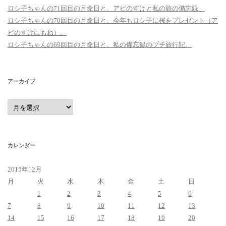
ロシ子ちゃんの71回目の月命日と、アビのすけと私の旅の備忘録。
ロシ子ちゃんの70回目の月命日と、今年もロシ子に桜をプレゼント（ア
ビのすけにもね）。
ロシ子ちゃんの69回目の月命日と、私の備忘録のプチ旅行記。
アーカイブ
ア
ー
カ
イ
ブ
カレンダー
2015年12月
月
火
水
木
金
土
日
1
2
3
4
5
6
7
8
9
10
11
12
13
14
15
16
17
18
19
20