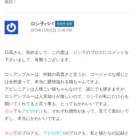
返信
↓
ロシ子パパ
投稿作成者
2015年12月25日 11:40 PM
日高さん、初めまして。この度は、
ロシ子
のブログにコメントを
下さいまして、有難うございます。
ロシアンブルーは、外観の高貴さと言うか、ゴージャスな感じと
は全然違って、本当に愛情溢れる猫ちゃんですよ。
アビシニアンは人懐こい猫ちゃんなので、誰にでも懐きますが、
ロシアンブルーは人見知りが激しいので、
ロシ子
が私にだけ心を
開いてくれてると言う事も、とってもかわいいですよ。
ロシ子
も
アビのすけ
も、それぞれ個性があって、見てて面白いで
すし、本当にかわいいですよ。
ロシ子
のブログも、
アビのすけ
のブログも、私と猫たちの記録と