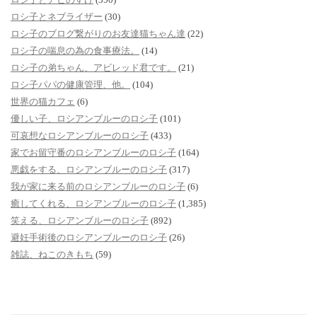
ロシ子とネブライザー
(30)
ロシ子のブログ繋がりのお友達猫ちゃん達
(22)
ロシ子の喘息の為の食事療法。
(14)
ロシ子の弟ちゃん、アビレッド君です。
(21)
ロシ子パパの健康管理、他。
(104)
世界の猫カフェ
(6)
優しい子、ロシアンブルーのロシ子
(101)
可哀想なロシアンブルーのロシ子
(433)
家でお留守番のロシアンブルーのロシ子
(164)
悪戯をする、ロシアンブルーのロシ子
(317)
我が家に来る前のロシアンブルーのロシ子
(6)
癒してくれる、ロシアンブルーのロシ子
(1,385)
笑える、ロシアンブルーのロシ子
(892)
避妊手術後のロシアンブルーのロシ子
(26)
雑誌、ねこのきもち
(59)