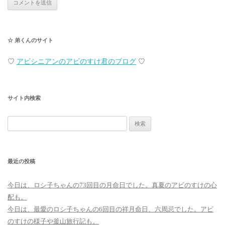
☆ 弟くんのサイト
♡
アビシニアンのアビのすけ君のブログ
♡
サイト内検索
検
索:
最近の投稿
今日は、ロシ子ちゃんの73回目の月命日でした。真夏のアビのすけの心
配も。
今日は、最愛のロシ子ちゃんの6回目の祥月命日、六周忌でした。アビ
のすけの様子や釜山旅行記も。