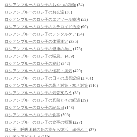
ロシアンブルーのロシ子のおやつの種類
(24)
ロシアンブルーのロシ子のお友達
(38)
ロシアンブルーのロシ子のエアゾール療法
(52)
ロシアンブルーのロシ子のステロイド治療
(90)
ロシアンブルーのロシ子のデンタルケア
(54)
ロシアンブルーのロシ子の体重測定
(335)
ロシアンブルーのロシ子の健康の為に
(173)
ロシアンブルーのロシ子の喘息。
(439)
ロシアンブルーのロシ子の寝顔
(242)
ロシアンブルーのロシ子の怪我・病気
(429)
ロシアンブルーのロシ子の日々の成長記録
(2,761)
ロシアンブルーのロシ子の暑さ対策・寒さ対策
(110)
ロシアンブルーのロシ子の気管支ろう
(38)
ロシアンブルーのロシ子の真菌とその経過
(39)
ロシアンブルーのロシ子の記念日
(143)
ロシアンブルーのロシ子の食事
(508)
ロシアンブルーのロシ子の食事の種類
(227)
ロシ子、呼吸困難の死の淵から復活、頑張れ！
(27)
ロシ子とアビのすけ
(350)