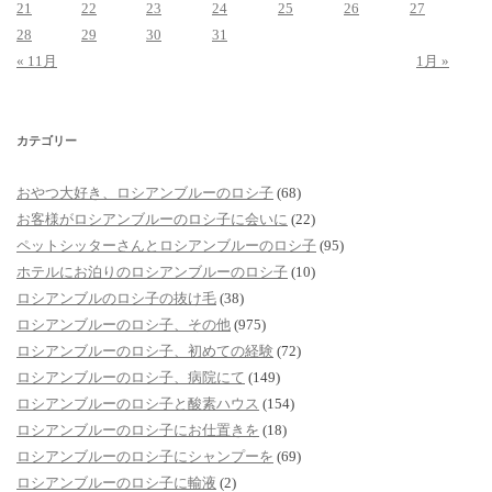
21
22
23
24
25
26
27
28
29
30
31
« 11月
1月 »
カテゴリー
おやつ大好き、ロシアンブルーのロシ子
(68)
お客様がロシアンブルーのロシ子に会いに
(22)
ペットシッターさんとロシアンブルーのロシ子
(95)
ホテルにお泊りのロシアンブルーのロシ子
(10)
ロシアンブルのロシ子の抜け毛
(38)
ロシアンブルーのロシ子、その他
(975)
ロシアンブルーのロシ子、初めての経験
(72)
ロシアンブルーのロシ子、病院にて
(149)
ロシアンブルーのロシ子と酸素ハウス
(154)
ロシアンブルーのロシ子にお仕置きを
(18)
ロシアンブルーのロシ子にシャンプーを
(69)
ロシアンブルーのロシ子に輸液
(2)