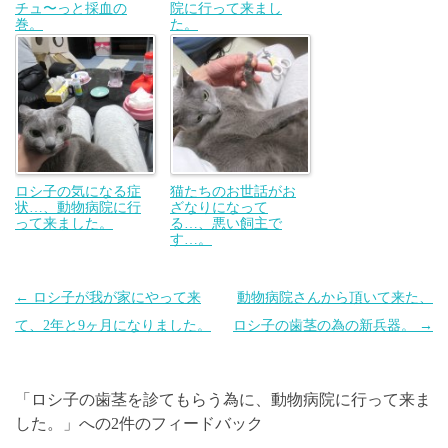
チュ〜っと採血の
院に行って来まし
巻。
た。
ロシ子の気になる症
猫たちのお世話がお
状…、動物病院に行
ざなりになって
って来ました。
る…、悪い飼主で
す…。
投
←
ロシ子が我が家にやって来
動物病院さんから頂いて来た、
稿
て、2年と9ヶ月になりました。
ロシ子の歯茎の為の新兵器。
→
ナ
ビ
「
ロシ子の歯茎を診てもらう為に、動物病院に行って来ま
ゲ
した。
」への2件のフィードバック
ー