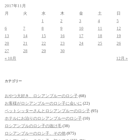
2017年11月
月
火
水
木
金
土
日
1
2
3
4
5
6
7
8
9
10
11
12
13
14
15
16
17
18
19
20
21
22
23
24
25
26
27
28
29
30
« 10月
12月 »
カテゴリー
おやつ大好き、ロシアンブルーのロシ子
(68)
お客様がロシアンブルーのロシ子に会いに
(22)
ペットシッターさんとロシアンブルーのロシ子
(95)
ホテルにお泊りのロシアンブルーのロシ子
(10)
ロシアンブルのロシ子の抜け毛
(38)
ロシアンブルーのロシ子、その他
(975)