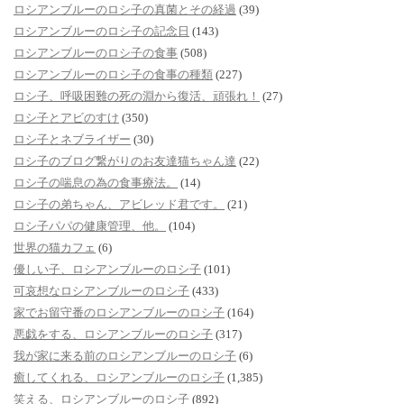
ロシアンブルーのロシ子の真菌とその経過
(39)
ロシアンブルーのロシ子の記念日
(143)
ロシアンブルーのロシ子の食事
(508)
ロシアンブルーのロシ子の食事の種類
(227)
ロシ子、呼吸困難の死の淵から復活、頑張れ！
(27)
ロシ子とアビのすけ
(350)
ロシ子とネブライザー
(30)
ロシ子のブログ繋がりのお友達猫ちゃん達
(22)
ロシ子の喘息の為の食事療法。
(14)
ロシ子の弟ちゃん、アビレッド君です。
(21)
ロシ子パパの健康管理、他。
(104)
世界の猫カフェ
(6)
優しい子、ロシアンブルーのロシ子
(101)
可哀想なロシアンブルーのロシ子
(433)
家でお留守番のロシアンブルーのロシ子
(164)
悪戯をする、ロシアンブルーのロシ子
(317)
我が家に来る前のロシアンブルーのロシ子
(6)
癒してくれる、ロシアンブルーのロシ子
(1,385)
笑える、ロシアンブルーのロシ子
(892)