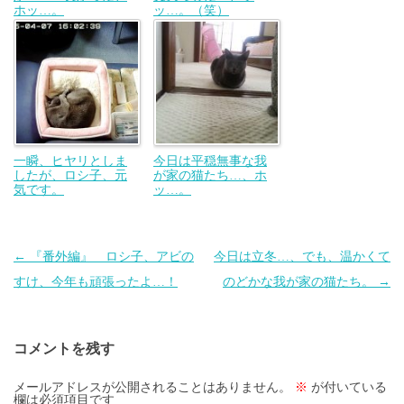
ホッ…。
ッ…。（笑）
一瞬、ヒヤリとしま
今日は平穏無事な我
したが、ロシ子、元
が家の猫たち…、ホ
気です。
ッ…。
投
←
『番外編』 ロシ子、アビの
今日は立冬…、でも、温かくて
稿
すけ、今年も頑張ったよ…！
のどかな我が家の猫たち。
→
ナ
ビ
コメントを残す
ゲ
ー
メールアドレスが公開されることはありません。
※
が付いている
欄は必須項目です