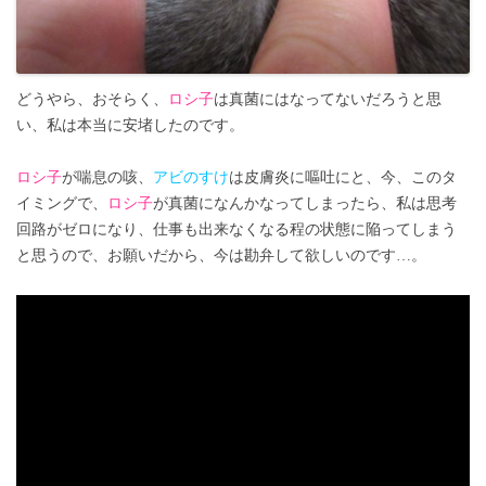
どうやら、おそらく、
ロシ子
は真菌にはなってないだろうと思
い、私は本当に安堵したのです。
ロシ子
が喘息の咳、
アビのすけ
は皮膚炎に嘔吐にと、今、このタ
イミングで、
ロシ子
が真菌になんかなってしまったら、私は思考
回路がゼロになり、仕事も出来なくなる程の状態に陥ってしまう
と思うので、お願いだから、今は勘弁して欲しいのです…。