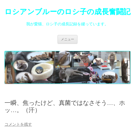
ロシアンブルーのロシ子の成長奮闘記
我が愛猫、ロシ子の成長記録を綴っています。
コ
メニュー
ン
テ
ン
ツ
へ
ス
キ
ッ
プ
一瞬、焦ったけど、真菌ではなさそう…、ホ
ッ…。（汗）
コメントを残す