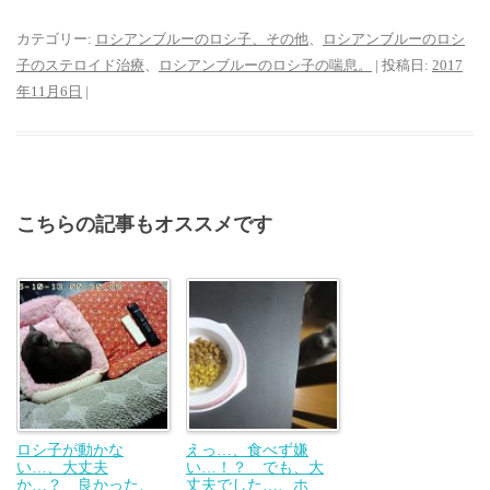
カテゴリー:
ロシアンブルーのロシ子、その他
、
ロシアンブルーのロシ
子のステロイド治療
、
ロシアンブルーのロシ子の喘息。
| 投稿日:
2017
年11月6日
|
こちらの記事もオススメです
ロシ子が動かな
えっ…、食べず嫌
い…、大丈夫
い…！？ でも、大
か…？ 良かった、
丈夫でした…、ホ