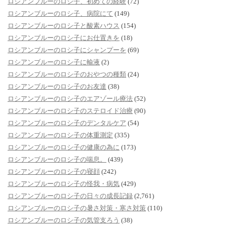
ロシアンブルーのロシ子、初めての経験
(72)
ロシアンブルーのロシ子、病院にて
(149)
ロシアンブルーのロシ子と酸素ハウス
(154)
ロシアンブルーのロシ子にお仕置きを
(18)
ロシアンブルーのロシ子にシャンプーを
(69)
ロシアンブルーのロシ子に輸液
(2)
ロシアンブルーのロシ子のおやつの種類
(24)
ロシアンブルーのロシ子のお友達
(38)
ロシアンブルーのロシ子のエアゾール療法
(52)
ロシアンブルーのロシ子のステロイド治療
(90)
ロシアンブルーのロシ子のデンタルケア
(54)
ロシアンブルーのロシ子の体重測定
(335)
ロシアンブルーのロシ子の健康の為に
(173)
ロシアンブルーのロシ子の喘息。
(439)
ロシアンブルーのロシ子の寝顔
(242)
ロシアンブルーのロシ子の怪我・病気
(429)
ロシアンブルーのロシ子の日々の成長記録
(2,761)
ロシアンブルーのロシ子の暑さ対策・寒さ対策
(110)
ロシアンブルーのロシ子の気管支ろう
(38)