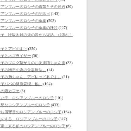
シアンブルーのロシ子の真菌とその経過
(39)
シアンブルーのロシ子の記念日
(143)
シアンブルーのロシ子の食事
(508)
シアンブルーのロシ子の食事の種類
(227)
シ子、呼吸困難の死の淵から復活、頑張れ！
シ子とアビのすけ
(350)
シ子とネブライザー
(30)
シ子のブログ繋がりのお友達猫ちゃん達
(22)
シ子の喘息の為の食事療法。
(14)
シ子の弟ちゃん、アビレッド君です。
(21)
シ子パパの健康管理、他。
(104)
界の猫カフェ
(6)
しい子、ロシアンブルーのロシ子
(101)
哀想なロシアンブルーのロシ子
(433)
でお留守番のロシアンブルーのロシ子
(164)
戯をする、ロシアンブルーのロシ子
(317)
が家に来る前のロシアンブルーのロシ子
(6)