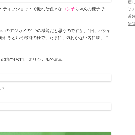
癒
イティブショットで撮れた色々な
ロシ子
ちゃんの様子で
笑
避
雑
nonのデジカメの1つの機能だと思うのですが、1回、パシャ
撮れるという機能の様で、たまに、気付かない内に勝手に
。
トの内の1枚目、オリジナルの写真。
…？
？