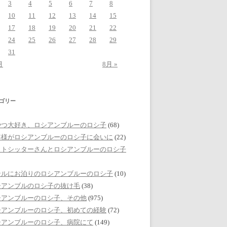
3
4
5
6
7
8
10
11
12
13
14
15
17
18
19
20
21
22
24
25
26
27
28
29
31
月
8月 »
ゴリー
やつ大好き、ロシアンブルーのロシ子
(68)
客様がロシアンブルーのロシ子に会いに
(22)
ットシッターさんとロシアンブルーのロシ子
テルにお泊りのロシアンブルーのロシ子
(10)
シアンブルのロシ子の抜け毛
(38)
シアンブルーのロシ子、その他
(975)
シアンブルーのロシ子、初めての経験
(72)
シアンブルーのロシ子、病院にて
(149)