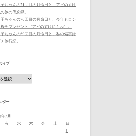
シ子ちゃんの71回目の月命日と、アビのすけ
私の旅の備忘録。
シ子ちゃんの70回目の月命日と、今年もロシ
に桜をプレゼント（アビのすけにもね）。
シ子ちゃんの69回目の月命日と、私の備忘録
プチ旅行記。
カイブ
ンダー
18年7月
火
水
木
金
土
日
1