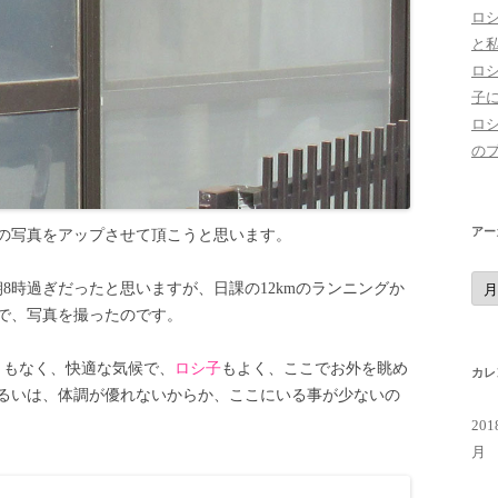
ロ
と
ロ
子
ロ
の
アー
の写真をアップさせて頂こうと思います。
ア
の朝8時過ぎだったと思いますが、日課の12kmのランニングか
ー
カ
で、写真を撮ったのです。
イ
ブ
くもなく、快適な気候で、
ロシ子
もよく、ここでお外を眺め
カレ
るいは、体調が優れないからか、ここにいる事が少ないの
20
月