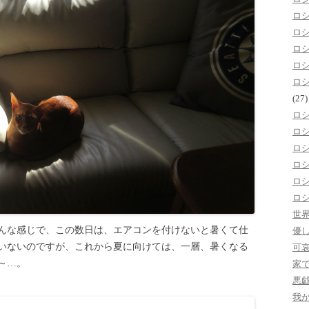
ロ
ロ
ロ
ロ
ロ
(27)
ロ
ロ
ロ
ロ
ロ
ロ
世
んな感じで、この数日は、エアコンを付けないと暑くて仕
優
いないのですが、これから夏に向けては、一層、暑くなる
可
～…。
家
悪
我