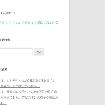
弟くんのサイト
アビシニアンのアビのすけ君のブログ
♡
ト内検索
の投稿
日は、ロシ子ちゃんの73回目の月命日でし
。真夏のアビのすけの心配も。
日は、最愛のロシ子ちゃんの6回目の祥月命
、六周忌でした。アビのすけの様子や釜山旅
記も。