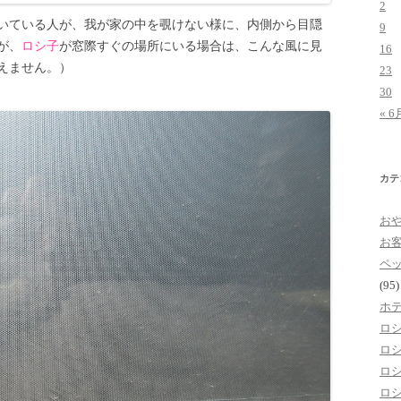
2
いている人が、我が家の中を覗けない様に、内側から目隠
9
が、
ロシ子
が窓際すぐの場所にいる場合は、こんな風に見
16
えません。）
23
30
« 6
カテ
お
お
ペ
(95)
ホ
ロ
ロ
ロ
ロ