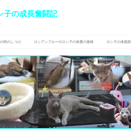
シ子の成長奮闘記
す。
コ
ン
の時のしつけ
ロシアンブルーのロシ子の体重の推移
ロシ子の体脂肪
テ
ン
ツ
へ
ス
キ
ッ
プ