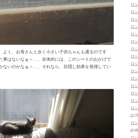
ロ
ロ
ロ
ロ
ロ
ロ
ロ
、よく、お母さんと歩く小さい子供ちゃんも通るのです
ロ
た事はないなぁ～…、全体的には、このシートのおかげで
ロ
かないのかなぁ～…、それなら、目隠し効果を発揮してい
ロ
ロ
ロ
ロ
ロ
ロ
(2,7
ロ
(110
ロ