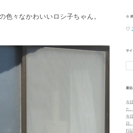
の色々なかわいいロシ子ちゃん。
☆ 
♡
サイ
検
索:
最近
今
た
今
日
行