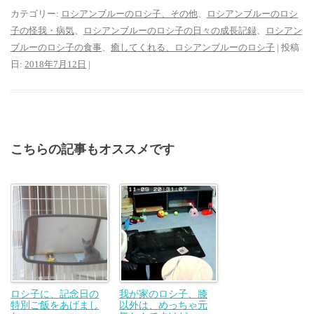
カテゴリー:
ロシアンブルーのロシ子、その他
、
ロシアンブルーのロシ
子の怪我・病気
、
ロシアンブルーのロシ子の日々の成長記録
、
ロシアン
ブルーのロシ子の食事
、
癒してくれる、ロシアンブルーのロシ子
| 投稿
日:
2018年7月12日
|
こちらの記事もオススメです
ロシ子に、記念日の
我が家のロシ子、膝
特別ご飯をあげまし
以外は、めっちゃ元