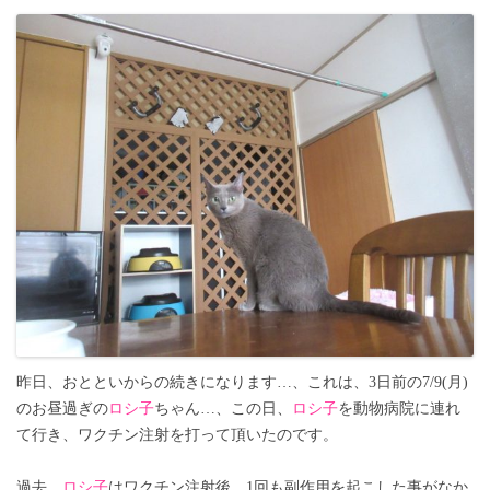
昨日、おとといからの続きになります…、これは、3日前の7/9(月)
のお昼過ぎの
ロシ子
ちゃん…、この日、
ロシ子
を動物病院に連れ
て行き、ワクチン注射を打って頂いたのです。
過去、
ロシ子
はワクチン注射後、1回も副作用を起こした事がなか