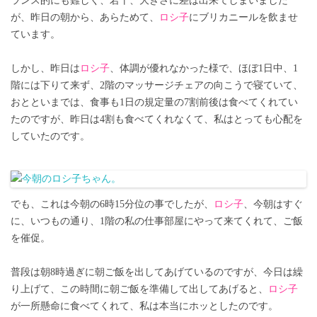
ランス的にも難しく、若干、大きさに差は出来てしまいました
が、昨日の朝から、あらためて、
ロシ子
にブリカニールを飲ませ
ています。
しかし、昨日は
ロシ子
、体調が優れなかった様で、ほぼ1日中、1
階には下りて来ず、2階のマッサージチェアの向こうで寝ていて、
おとといまでは、食事も1日の規定量の7割前後は食べてくれてい
たのですが、昨日は4割も食べてくれなくて、私はとっても心配を
していたのです。
でも、これは今朝の6時15分位の事でしたが、
ロシ子
、今朝はすぐ
に、いつもの通り、1階の私の仕事部屋にやって来てくれて、ご飯
を催促。
普段は朝8時過ぎに朝ご飯を出してあげているのですが、今日は繰
り上げて、この時間に朝ご飯を準備して出してあげると、
ロシ子
が一所懸命に食べてくれて、私は本当にホッとしたのです。