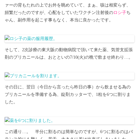
ァーの背もたれの上でお外を眺めていて、まぁ、咳は相変らず、
頻繁だったのですが、心配をしていたワクチン注射後の
ロシ子
ち
ゃん、副作用を起こす事もなく、本当に良かったです。
そして、2次診療の東大阪の動物病院で頂いて来た薬、気管支拡張
剤のブリカニールは、おとといの7/10(火)の晩で飲ませ終わり…。
その日に、翌日（今日から言ったら昨日の事）から飲ませる為の
ブリカニールを準備する為、錠剤カッターで、1粒を6つに割りま
した。
この通り…。 半分に割るのは簡単なのですが、6つに割るのはバ