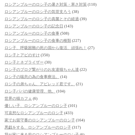
ロシアンブルーのロシ子の暑さ対策・寒さ対策
(110)
ロシアンブルーのロシ子の気管支ろう
(38)
ロシアンブルーのロシ子の真菌とその経過
(39)
ロシアンブルーのロシ子の記念日
(143)
ロシアンブルーのロシ子の食事
(508)
ロシアンブルーのロシ子の食事の種類
(227)
ロシ子、呼吸困難の死の淵から復活、頑張れ！
(27)
ロシ子とアビのすけ
(350)
ロシ子とネブライザー
(30)
ロシ子のブログ繋がりのお友達猫ちゃん達
(22)
ロシ子の喘息の為の食事療法。
(14)
ロシ子の弟ちゃん、アビレッド君です。
(21)
ロシ子パパの健康管理、他。
(104)
世界の猫カフェ
(6)
優しい子、ロシアンブルーのロシ子
(101)
可哀想なロシアンブルーのロシ子
(433)
家でお留守番のロシアンブルーのロシ子
(164)
悪戯をする、ロシアンブルーのロシ子
(317)
我が家に来る前のロシアンブルーのロシ子
(6)