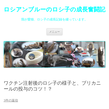
ロシアンブルーのロシ子の成長奮闘記
我が愛猫、ロシ子の成長記録を綴っています。
コ
メニュー
ン
テ
ン
ツ
へ
ス
キ
ッ
プ
ワクチン注射後のロシ子の様子と、ブリカニ
ールの投与のコツ！？
3件の返信