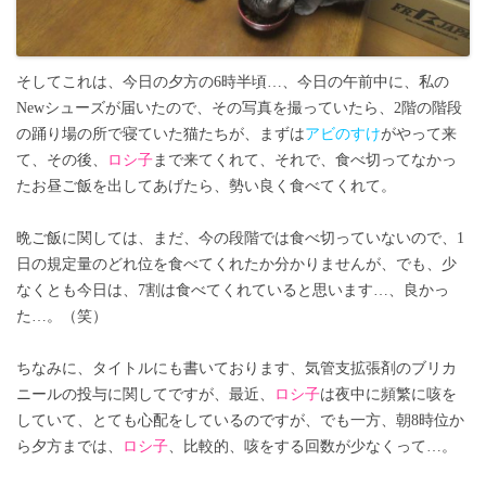
そしてこれは、今日の夕方の6時半頃…、今日の午前中に、私の
Newシューズが届いたので、その写真を撮っていたら、2階の階段
の踊り場の所で寝ていた猫たちが、まずは
アビのすけ
がやって来
て、その後、
ロシ子
まで来てくれて、それで、食べ切ってなかっ
たお昼ご飯を出してあげたら、勢い良く食べてくれて。
晩ご飯に関しては、まだ、今の段階では食べ切っていないので、1
日の規定量のどれ位を食べてくれたか分かりませんが、でも、少
なくとも今日は、7割は食べてくれていると思います…、良かっ
た…。（笑）
ちなみに、タイトルにも書いております、気管支拡張剤のブリカ
ニールの投与に関してですが、最近、
ロシ子
は夜中に頻繁に咳を
していて、とても心配をしているのですが、でも一方、朝8時位か
ら夕方までは、
ロシ子
、比較的、咳をする回数が少なくって…。