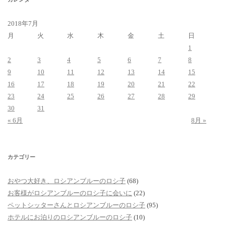
2018年7月
月
火
水
木
金
土
日
1
2
3
4
5
6
7
8
9
10
11
12
13
14
15
16
17
18
19
20
21
22
23
24
25
26
27
28
29
30
31
« 6月
8月 »
カテゴリー
おやつ大好き、ロシアンブルーのロシ子
(68)
お客様がロシアンブルーのロシ子に会いに
(22)
ペットシッターさんとロシアンブルーのロシ子
(95)
ホテルにお泊りのロシアンブルーのロシ子
(10)