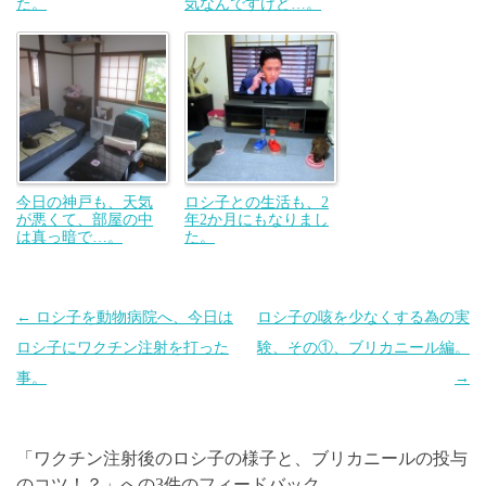
た。
気なんですけど…。
今日の神戸も、天気
ロシ子との生活も、2
が悪くて、部屋の中
年2か月にもなりまし
は真っ暗で…。
た。
投
←
ロシ子を動物病院へ、今日は
ロシ子の咳を少なくする為の実
稿
ロシ子にワクチン注射を打った
験、その①、ブリカニール編。
ナ
事。
→
ビ
ゲ
「
ワクチン注射後のロシ子の様子と、ブリカニールの投与
ー
のコツ！？
」への3件のフィードバック