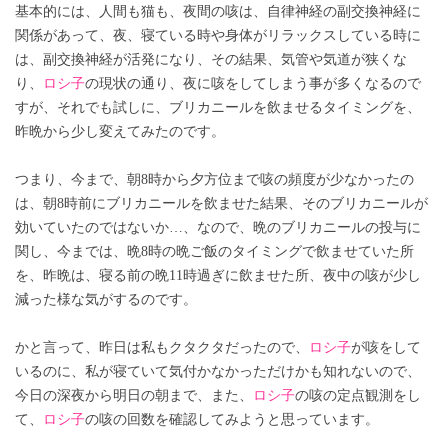
基本的には、人間も猫も、夜間の咳は、自律神経の副交換神経に
関係があって、夜、寝ている時や身体がリラックスしている時に
は、副交換神経が活発になり、その結果、気管や気道が狭くな
り、
ロシ子
の現状の通り、夜に咳をしてしまう事が多くなるので
すが、それでも試しに、ブリカニールを飲ませるタイミングを、
昨晩から少し変えてみたのです。
つまり、今まで、朝8時から夕方位まで咳の頻度が少なかったの
は、朝8時前にブリカニールを飲ませた結果、そのブリカニールが
効いていたのではないか…、なので、晩のブリカニールの投与に
関し、今までは、晩8時の晩ご飯のタイミングで飲ませていた所
を、昨晩は、寝る前の晩11時過ぎに飲ませた所、夜中の咳が少し
減った様な気がするのです。
かと言って、昨日は私もクタクタだったので、
ロシ子
が咳をして
いるのに、私が寝ていて気付かなかっただけかも知れないので、
今日の深夜から明日の朝まで、また、
ロシ子
の咳の定点観測をし
て、
ロシ子
の咳の回数を確認してみようと思っています。