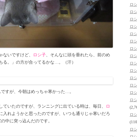
ロ
ロ
ロ
ロ
ロ
ロ
ロ
ゃないですけど、
ロシ子
、そんなに頭を垂れたら、前のめ
ロ
ちる。」の方が合ってるかな…。（汗）
ロ
ロ
ロ
ロ
んですが、今朝はめっちゃ寒かった…。
ロ
ロ
していたのですが、ランニングに出ている時は、毎日、
ロ
(2,7
に入れようかと思ったのですが、いつも通りじゃ寒いだろ
ロ
室の中に突っ込んだのです。
(110
ロ
ロ