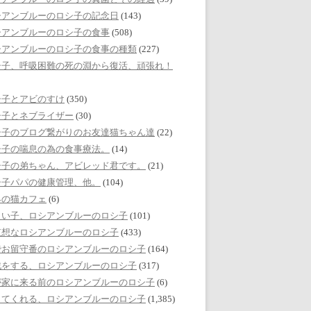
シアンブルーのロシ子の記念日
(143)
シアンブルーのロシ子の食事
(508)
シアンブルーのロシ子の食事の種類
(227)
シ子、呼吸困難の死の淵から復活、頑張れ！
シ子とアビのすけ
(350)
シ子とネブライザー
(30)
シ子のブログ繋がりのお友達猫ちゃん達
(22)
シ子の喘息の為の食事療法。
(14)
シ子の弟ちゃん、アビレッド君です。
(21)
シ子パパの健康管理、他。
(104)
界の猫カフェ
(6)
しい子、ロシアンブルーのロシ子
(101)
哀想なロシアンブルーのロシ子
(433)
でお留守番のロシアンブルーのロシ子
(164)
戯をする、ロシアンブルーのロシ子
(317)
が家に来る前のロシアンブルーのロシ子
(6)
してくれる、ロシアンブルーのロシ子
(1,385)