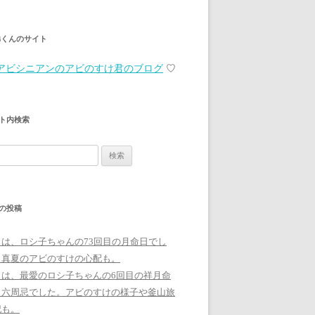
弟くんのサイト
アビシニアンのアビのすけ君のブログ
♡
ト内検索
の投稿
日は、ロシ子ちゃんの73回目の月命日でし
。真夏のアビのすけの心配も。
日は、最愛のロシ子ちゃんの6回目の祥月命
、六周忌でした。アビのすけの様子や釜山旅
記も。