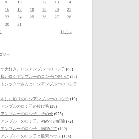
9
10
11
12
13
14
16
17
18
19
20
21
23
24
25
26
27
28
30
31
月
11月 »
ゴリー
やつ大好き、ロシアンブルーのロシ子
(68)
客様がロシアンブルーのロシ子に会いに
(22)
ットシッターさんとロシアンブルーのロシ子
テルにお泊りのロシアンブルーのロシ子
(10)
シアンブルのロシ子の抜け毛
(38)
シアンブルーのロシ子、その他
(975)
シアンブルーのロシ子、初めての経験
(72)
シアンブルーのロシ子、病院にて
(149)
シアンブルーのロシ子と酸素ハウス
(154)