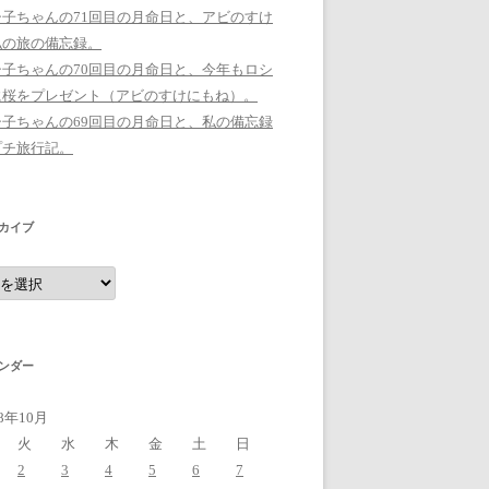
シ子ちゃんの71回目の月命日と、アビのすけ
私の旅の備忘録。
シ子ちゃんの70回目の月命日と、今年もロシ
に桜をプレゼント（アビのすけにもね）。
シ子ちゃんの69回目の月命日と、私の備忘録
プチ旅行記。
カイブ
ンダー
18年10月
火
水
木
金
土
日
2
3
4
5
6
7