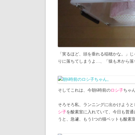
「実るほど、頭を垂れる稲穂かな。」じ
りに落ちてしまうよ…、「猿も木から落
そしてこれは、今朝6時前の
ロシ子
ちゃ
そろそろ私、ランニングに出かけようと
シ子
を酸素室に入れていて、今日も普通
うと、急遽、もう1つの猫ベットも酸素