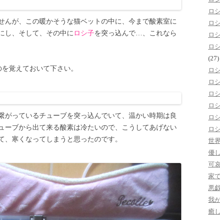
ロ
せんが、この暖かそうな猫ベットの中に、今まで酸素室に
ロ
にし、そして、その中に
ロシ子
を突っ込んで…、これなら
ロ
ロ
(27)
のを覚えておいて下さい。
ロ
ロ
ロ
ロ
繋がっているチューブを突っ込んでいて、温かい時期は良
ロ
ューブから出て来る酸素は冷たいので、こうしてあげない
ロ
て、寒くなってしまうと思ったのです。
世
優
可
家
悪
我
癒