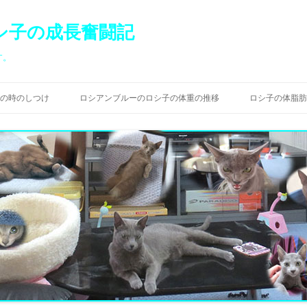
シ子の成長奮闘記
す。
コ
ン
の時のしつけ
ロシアンブルーのロシ子の体重の推移
ロシ子の体脂肪
テ
ン
ツ
へ
ス
キ
ッ
プ