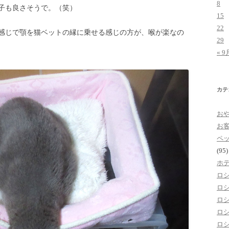
8
子も良さそうで。（笑）
15
22
感じで顎を猫ベットの縁に乗せる感じの方が、喉が楽なの
29
« 9
カテ
お
お
ペ
(95)
ホ
ロ
ロ
ロ
ロ
ロ