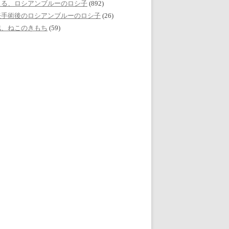
える、ロシアンブルーのロシ子
(892)
妊手術後のロシアンブルーのロシ子
(26)
誌、ねこのきもち
(59)