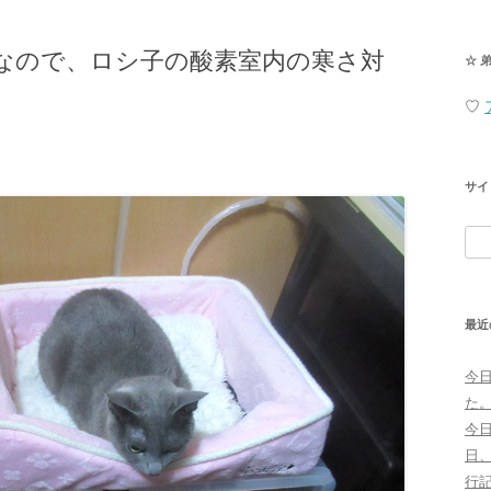
なので、ロシ子の酸素室内の寒さ対
☆ 
♡
サイ
検
索:
最近
今
た
今
日
行