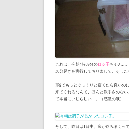
これは、今朝4時59分の
ロシ子
ちゃん…
30分起きを実行しておりまして、そした
2階でもっとゆっくりと寝てたら良いの
来てくれるなんて、ほんと派手さのない
て本当にいじらしい…。（感激の涙）
そして、昨日は1日中、痰が絡みまくっ