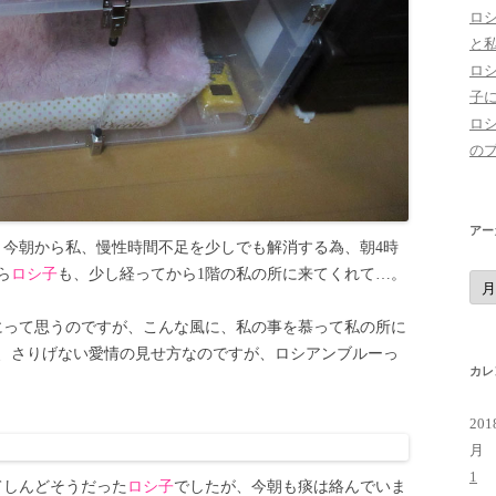
ロ
と
ロ
子
ロ
の
アー
、今朝から私、慢性時間不足を少しでも解消する為、朝4時
ら
ロシ子
も、少し経ってから1階の私の所に来てくれて…。
ア
ー
カ
イ
にって思うのですが、こんな風に、私の事を慕って私の所に
ブ
、さりげない愛情の見せ方なのですが、ロシアンブルーっ
カレ
20
月
1
てしんどそうだった
ロシ子
でしたが、今朝も痰は絡んでいま