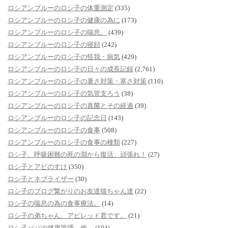
ロシアンブルーのロシ子の体重測定
(335)
ロシアンブルーのロシ子の健康の為に
(173)
ロシアンブルーのロシ子の喘息。
(439)
ロシアンブルーのロシ子の寝顔
(242)
ロシアンブルーのロシ子の怪我・病気
(429)
ロシアンブルーのロシ子の日々の成長記録
(2,761)
ロシアンブルーのロシ子の暑さ対策・寒さ対策
(110)
ロシアンブルーのロシ子の気管支ろう
(38)
ロシアンブルーのロシ子の真菌とその経過
(39)
ロシアンブルーのロシ子の記念日
(143)
ロシアンブルーのロシ子の食事
(508)
ロシアンブルーのロシ子の食事の種類
(227)
ロシ子、呼吸困難の死の淵から復活、頑張れ！
(27)
ロシ子とアビのすけ
(350)
ロシ子とネブライザー
(30)
ロシ子のブログ繋がりのお友達猫ちゃん達
(22)
ロシ子の喘息の為の食事療法。
(14)
ロシ子の弟ちゃん、アビレッド君です。
(21)
ロシ子パパの健康管理、他。
(104)