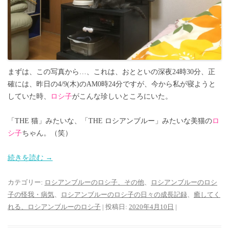
まずは、この写真から…、これは、おとといの深夜24時30分、正
確には、昨日の4/9(木)のAM0時24分ですが、今から私が寝ようと
していた時、
ロシ子
がこんな珍しいところにいた。
「THE 猫」みたいな、「THE ロシアンブルー」みたいな美猫の
ロ
シ子
ちゃん。（笑）
続きを読む
→
カテゴリー:
ロシアンブルーのロシ子、その他
、
ロシアンブルーのロシ
子の怪我・病気
、
ロシアンブルーのロシ子の日々の成長記録
、
癒してく
れる、ロシアンブルーのロシ子
| 投稿日:
2020年4月10日
|