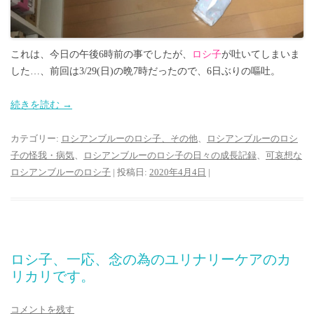
これは、今日の午後6時前の事でしたが、
ロシ子
が吐いてしまいま
した…、前回は3/29(日)の晩7時だったので、6日ぶりの嘔吐。
続きを読む
→
カテゴリー:
ロシアンブルーのロシ子、その他
、
ロシアンブルーのロシ
子の怪我・病気
、
ロシアンブルーのロシ子の日々の成長記録
、
可哀想な
ロシアンブルーのロシ子
| 投稿日:
2020年4月4日
|
ロシ子、一応、念の為のユリナリーケアのカ
リカリです。
コメントを残す