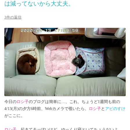
は減ってないから大丈夫。
3件の返信
今日の
ロシ子
のブログは簡単に…、これ、ちょうど1週間も前の
4/13(月)の夕方6時前、Webカメラで覗いたら、
ロシ子
と
アビのすけ
がここに。
ロシ子
、起きてるっぽいけど、ゆっくり寝といてちょうだいよ。