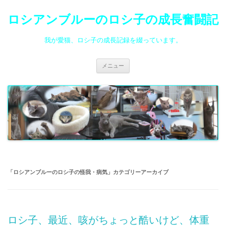
ロシアンブルーのロシ子の成長奮闘記
我が愛猫、ロシ子の成長記録を綴っています。
コ
メニュー
ン
テ
ン
ツ
へ
ス
キ
ッ
プ
「
ロシアンブルーのロシ子の怪我・病気
」カテゴリーアーカイブ
ロシ子、最近、咳がちょっと酷いけど、体重