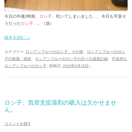
今日の午後2時前、
ロシ子
、吐いてしまいました…、今日も可哀そ
うだった
ロシ子
…。（涙）
続きを読む
→
カテゴリー:
ロシアンブルーのロシ子、その他
、
ロシアンブルーのロシ
子の怪我・病気
、
ロシアンブルーのロシ子の日々の成長記録
、
可哀想な
ロシアンブルーのロシ子
| 投稿日:
2020年4月18日
|
ロシ子、気管支拡張剤の吸入は欠かせませ
ん。
コメントを残す