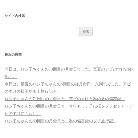
ー
サイト内検索
シ
ョ
検
ン
索:
最近の投稿
今日は、ロシ子ちゃんの73回目の月命日でした。真夏のアビのすけの心
配も。
今日は、最愛のロシ子ちゃんの6回目の祥月命日、六周忌でした。アビ
のすけの様子や釜山旅行記も。
ロシ子ちゃんの71回目の月命日と、アビのすけと私の旅の備忘録。
ロシ子ちゃんの70回目の月命日と、今年もロシ子に桜をプレゼント（ア
ビのすけにもね）。
ロシ子ちゃんの69回目の月命日と、私の備忘録のプチ旅行記。