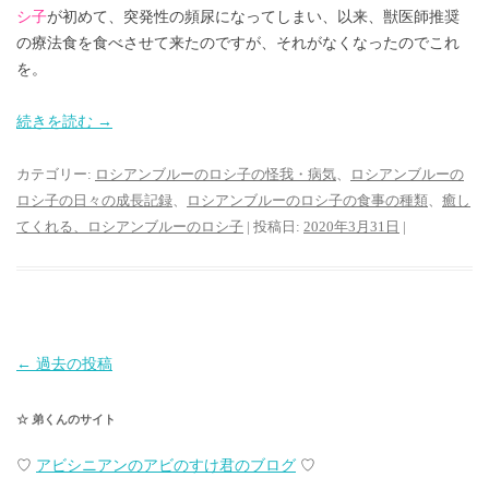
シ子
が初めて、突発性の頻尿になってしまい、以来、獣医師推奨
の療法食を食べさせて来たのですが、それがなくなったのでこれ
を。
続きを読む
→
カテゴリー:
ロシアンブルーのロシ子の怪我・病気
、
ロシアンブルーの
ロシ子の日々の成長記録
、
ロシアンブルーのロシ子の食事の種類
、
癒し
てくれる、ロシアンブルーのロシ子
| 投稿日:
2020年3月31日
|
投
←
過去の投稿
稿
☆ 弟くんのサイト
ナ
ビ
♡
アビシニアンのアビのすけ君のブログ
♡
ゲ