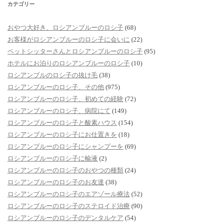
カテゴリー
おやつ大好き、ロシアンブルーのロシ子
(68)
お客様がロシアンブルーのロシ子に会いに
(22)
ペットシッターさんとロシアンブルーのロシ子
(95)
ホテルにお泊りのロシアンブルーのロシ子
(10)
ロシアンブルのロシ子の抜け毛
(38)
ロシアンブルーのロシ子、その他
(975)
ロシアンブルーのロシ子、初めての経験
(72)
ロシアンブルーのロシ子、病院にて
(149)
ロシアンブルーのロシ子と酸素ハウス
(154)
ロシアンブルーのロシ子にお仕置きを
(18)
ロシアンブルーのロシ子にシャンプーを
(69)
ロシアンブルーのロシ子に輸液
(2)
ロシアンブルーのロシ子のおやつの種類
(24)
ロシアンブルーのロシ子のお友達
(38)
ロシアンブルーのロシ子のエアゾール療法
(52)
ロシアンブルーのロシ子のステロイド治療
(90)
ロシアンブルーのロシ子のデンタルケア
(54)