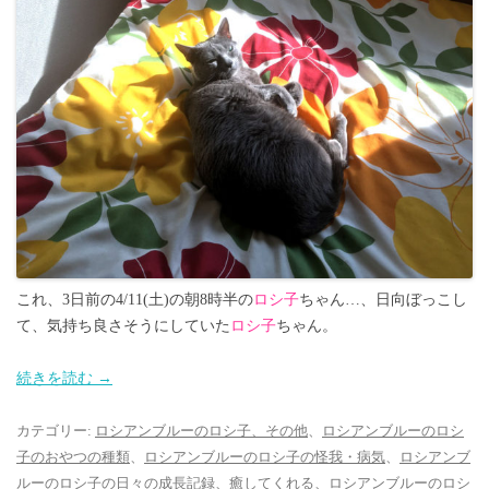
これ、3日前の4/11(土)の朝8時半の
ロシ子
ちゃん…、日向ぼっこし
て、気持ち良さそうにしていた
ロシ子
ちゃん。
続きを読む
→
カテゴリー:
ロシアンブルーのロシ子、その他
、
ロシアンブルーのロシ
子のおやつの種類
、
ロシアンブルーのロシ子の怪我・病気
、
ロシアンブ
ルーのロシ子の日々の成長記録
、
癒してくれる、ロシアンブルーのロシ