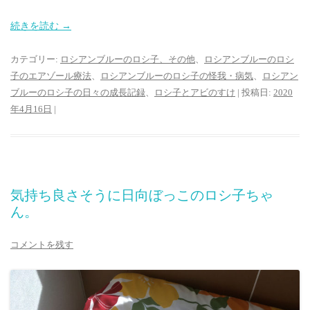
続きを読む
→
カテゴリー:
ロシアンブルーのロシ子、その他
、
ロシアンブルーのロシ
子のエアゾール療法
、
ロシアンブルーのロシ子の怪我・病気
、
ロシアン
ブルーのロシ子の日々の成長記録
、
ロシ子とアビのすけ
| 投稿日:
2020
年4月16日
|
気持ち良さそうに日向ぼっこのロシ子ちゃ
ん。
コメントを残す