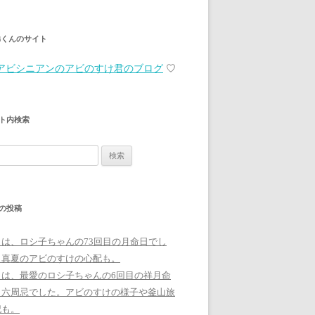
弟くんのサイト
アビシニアンのアビのすけ君のブログ
♡
ト内検索
の投稿
日は、ロシ子ちゃんの73回目の月命日でし
。真夏のアビのすけの心配も。
日は、最愛のロシ子ちゃんの6回目の祥月命
、六周忌でした。アビのすけの様子や釜山旅
記も。