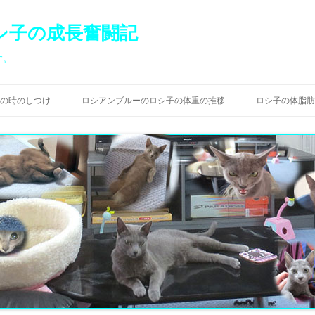
シ子の成長奮闘記
す。
コ
ン
の時のしつけ
ロシアンブルーのロシ子の体重の推移
ロシ子の体脂肪
テ
ン
ツ
へ
ス
キ
ッ
プ