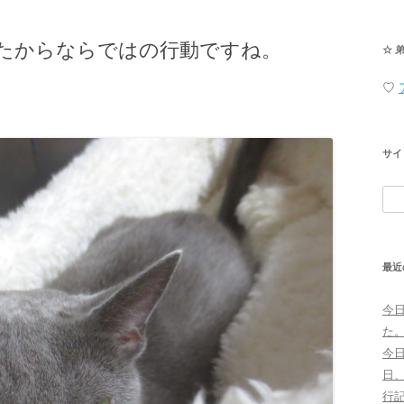
たからならではの行動ですね。
☆ 
♡
サイ
検
索:
最近
今
た
今
日
行