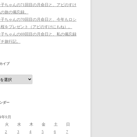
シ子ちゃんの71回目の月命日と、アビのすけ
私の旅の備忘録。
シ子ちゃんの70回目の月命日と、今年もロシ
に桜をプレゼント（アビのすけにもね）。
シ子ちゃんの69回目の月命日と、私の備忘録
プチ旅行記。
カイブ
ンダー
14年9月
火
水
木
金
土
日
2
3
4
5
6
7