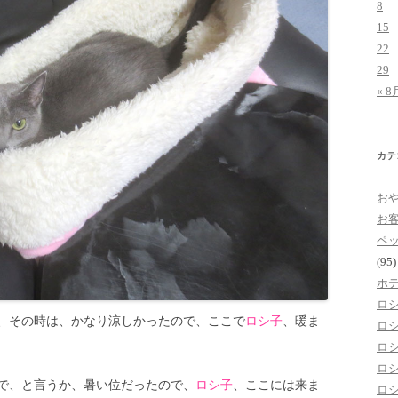
8
15
22
29
« 8
カテ
お
お
ペ
(95)
ホ
ロ
、その時は、かなり涼しかったので、ここで
ロシ子
、暖ま
ロ
ロ
ロ
で、と言うか、暑い位だったので、
ロシ子
、ここには来ま
ロ