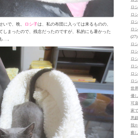
ロ
ロ
ロ
せいで、晩、
ロシ子
は、私の布団に入っては来るものの、
ロ
てしまったので、残念だったのですが、私的にも暑かった
(27)
も…。
ロ
ロ
ロ
ロ
ロ
ロ
世
優
可
家
悪
我
癒