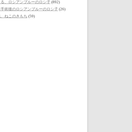
える、ロシアンブルーのロシ子
(892)
妊手術後のロシアンブルーのロシ子
(26)
誌、ねこのきもち
(59)