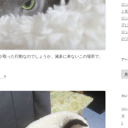
ロ
と
ロ
子
ロ
の
が取った行動なのでしょうか、滅多に来ないこの場所で、
アー
ア
ー
…？
カ
イ
ブ
カレ
20
月
1