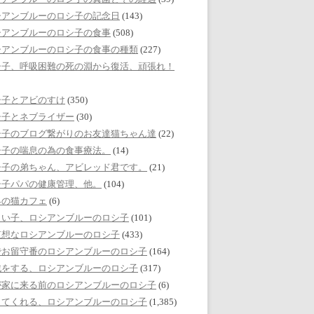
シアンブルーのロシ子の記念日
(143)
シアンブルーのロシ子の食事
(508)
シアンブルーのロシ子の食事の種類
(227)
シ子、呼吸困難の死の淵から復活、頑張れ！
シ子とアビのすけ
(350)
シ子とネブライザー
(30)
シ子のブログ繋がりのお友達猫ちゃん達
(22)
シ子の喘息の為の食事療法。
(14)
シ子の弟ちゃん、アビレッド君です。
(21)
シ子パパの健康管理、他。
(104)
界の猫カフェ
(6)
しい子、ロシアンブルーのロシ子
(101)
哀想なロシアンブルーのロシ子
(433)
でお留守番のロシアンブルーのロシ子
(164)
戯をする、ロシアンブルーのロシ子
(317)
が家に来る前のロシアンブルーのロシ子
(6)
してくれる、ロシアンブルーのロシ子
(1,385)