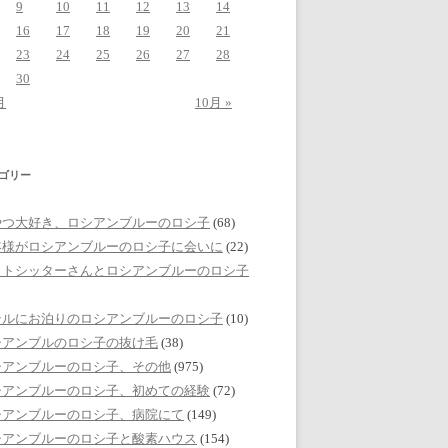
9
10
11
12
13
14
16
17
18
19
20
21
23
24
25
26
27
28
30
月
10月 »
ゴリー
やつ大好き、ロシアンブルーのロシ子
(68)
客様がロシアンブルーのロシ子に会いに
(22)
ットシッターさんとロシアンブルーのロシ子
テルにお泊りのロシアンブルーのロシ子
(10)
シアンブルのロシ子の抜け毛
(38)
シアンブルーのロシ子、その他
(975)
シアンブルーのロシ子、初めての経験
(72)
シアンブルーのロシ子、病院にて
(149)
シアンブルーのロシ子と酸素ハウス
(154)