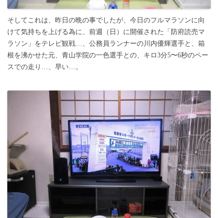
そしてこれは、昨日の晩の事でしたが、今日のフルマラソンに向
けて気持ちを上げる為に、前週（日）に開催された「防府読売マ
ラソン」をテレビ観戦…、公務員ランナーの川内優輝選手と、箱
根を沸かせた元、青山学院の一色選手との、キロ3分5〜6秒のペー
スでの走り…、早い…。