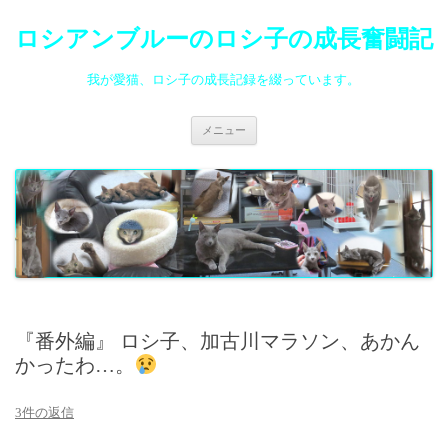
ロシアンブルーのロシ子の成長奮闘記
我が愛猫、ロシ子の成長記録を綴っています。
コ
メニュー
ン
テ
ン
ツ
へ
ス
キ
ッ
プ
『番外編』 ロシ子、加古川マラソン、あかん
かったわ…。
3件の返信