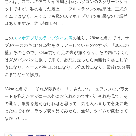
これは、スマホのアプリが同期されたパソコンのスクリーンショ
ットですが、私の走った履歴…、フルマラソンの結果は、正式タ
イムではなく、あくまでも私のスマホアプリでの結果なので誤差
はありますが、約3時間15分…。
この
スマホアプリのラップタイム表
の通り、28km地点までは、サ
ブ3ペースのキロ4分15秒をクリアーしていたのですが、「30kmの
壁」そのもので、30km前から足の裏が痛くなり、その内にふくら
はぎがパンパンに張って来て、必死に走ったら肉離れを起こしそ
うになり、ペースがキロ5分になり、5分30秒になり、最後は6分弱
にまでなって惨敗。
35km地点で、「それが限界か…！」みたいなニュアンスのプラカ
ードを抱えた方がコース外におられたのですが、それを見て、そ
の通り、限界を越えなければと思って、気を入れ直して必死に走
ったのですが、ラップ表を見てみたら、全然、タイムが変わって
なかった…。