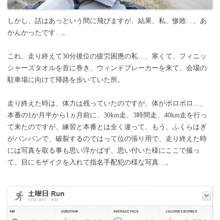
しかし、話はあっという間に飛びますが、結果、私、惨敗…、あ
かんかったです…。
これ、走り終えて30分後位の疲労困憊の私…、寒くて、フィニッ
シャーズタオルを首に巻き、ウィンドブレーカーを来て、会場の
駐車場に向けて帰路を歩いていた所。
走り終えた時は、体力は残っていたのですが、体がボロボロ…、
本番の1か月半から1ヵ月前に、30km走、3時間走、40km走を行っ
て来たのですが、練習と本番とは全く違って、もう、ふくらはぎ
がパンパンで、破裂するのではって位の張り用で、走り終えた時
には写真を取る事も思い浮かばず、思い付いた様にここで撮っ
て、目にモザイクを入れて指名手配犯の様な写真…。