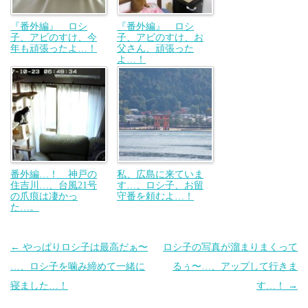
『番外編』 ロシ
『番外編』 ロシ
子、アビのすけ、今
子、アビのすけ、お
年も頑張ったよ…！
父さん、頑張った
よ…！
番外編…！ 神戸の
私、広島に来ていま
住吉川…、台風21号
す…、ロシ子、お留
の爪痕は凄かっ
守番を頼むよ…！
た…。
投
←
やっぱりロシ子は最高だぁ〜
ロシ子の写真が溜まりまくって
稿
…、ロシ子を噛み締めて一緒に
るぅ〜…、アップして行きま
ナ
寝ました…！
す…！
→
ビ