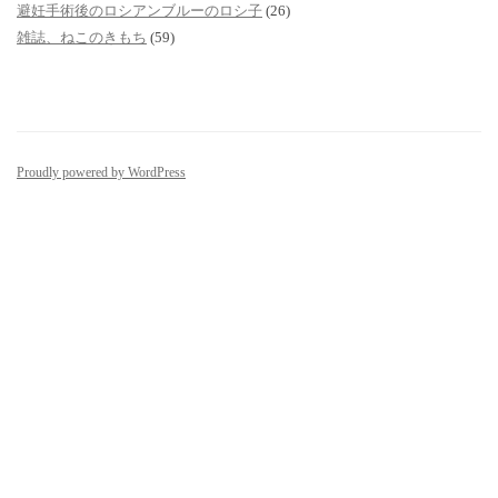
避妊手術後のロシアンブルーのロシ子
(26)
雑誌、ねこのきもち
(59)
Proudly powered by WordPress