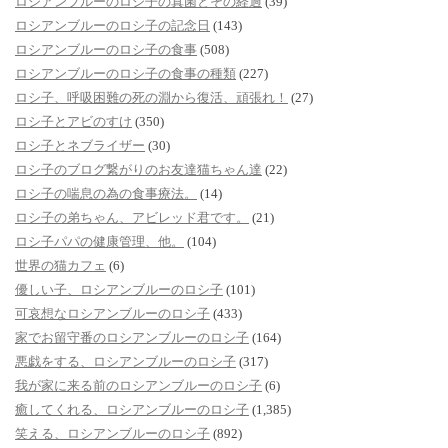
ロシアンブルーのロシ子の真菌とその経過
(39)
ロシアンブルーのロシ子の記念日
(143)
ロシアンブルーのロシ子の食事
(508)
ロシアンブルーのロシ子の食事の種類
(227)
ロシ子、呼吸困難の死の淵から復活、頑張れ！
(27)
ロシ子とアビのすけ
(350)
ロシ子とネブライザー
(30)
ロシ子のブログ繋がりのお友達猫ちゃん達
(22)
ロシ子の喘息の為の食事療法。
(14)
ロシ子の弟ちゃん、アビレッド君です。
(21)
ロシ子パパの健康管理、他。
(104)
世界の猫カフェ
(6)
優しい子、ロシアンブルーのロシ子
(101)
可哀想なロシアンブルーのロシ子
(433)
家でお留守番のロシアンブルーのロシ子
(164)
悪戯をする、ロシアンブルーのロシ子
(317)
我が家に来る前のロシアンブルーのロシ子
(6)
癒してくれる、ロシアンブルーのロシ子
(1,385)
笑える、ロシアンブルーのロシ子
(892)