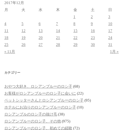
2017年12月
月
火
水
木
金
土
日
1
2
3
4
5
6
7
8
9
10
11
12
13
14
15
16
17
18
19
20
21
22
23
24
25
26
27
28
29
30
31
« 11月
1月 »
カテゴリー
おやつ大好き、ロシアンブルーのロシ子
(68)
お客様がロシアンブルーのロシ子に会いに
(22)
ペットシッターさんとロシアンブルーのロシ子
(95)
ホテルにお泊りのロシアンブルーのロシ子
(10)
ロシアンブルのロシ子の抜け毛
(38)
ロシアンブルーのロシ子、その他
(975)
ロシアンブルーのロシ子、初めての経験
(72)