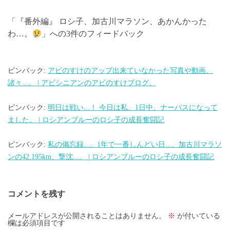
ゲ
「
『番外編』 ロシ子、加古川マラソン、あかんかった
ー
わ…。
」への3件のフィードバック
シ
ョ
ン
ピンバック:
アビのすけのアップ出来ていなかった写真や動画、
諸々...。 | アビシニアンのアビのすけブログ。
ピンバック:
明日は戦い...！ 今日は私、1日中、ナーバスになって
ました。 | ロシアンブルーのロシ子の成長奮闘記
ピンバック:
私の備忘録...、1年で一番しんどい日...、加古川マラソ
ンの42.195km、撃沈...。 | ロシアンブルーのロシ子の成長奮闘記
コメントを残す
メールアドレスが公開されることはありません。
※
が付いている
欄は必須項目です