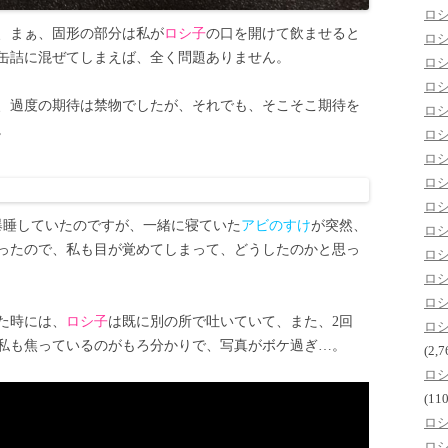
ロ
、まぁ、固形の部分は私が
ロシ子
の口を開けて飲ませると
ロ
缶詰に混ぜてしまえば、全く問題ありません。
ロ
ロ
、過度の期待は禁物でしたが、それでも、そこそこ期待を
ロ
。
ロ
ロ
ロ
ロ
爆睡していたのですが、一緒に寝ていた
アビのすけ
が突然、
ロ
ったので、私も目が覚めてしまって、どうしたのかと思っ
ロ
ロ
ロ
た時には、
ロシ子
は既に別の所で吐いていて、また、2回
ロ
私も焦っているのがもろ分かりで、写真がボケ過ぎ…。
(2,7
ロ
(110
ロ
ロ