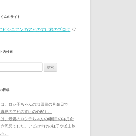
弟くんのサイト
アビシニアンのアビのすけ君のブログ
♡
ト内検索
の投稿
日は、ロシ子ちゃんの73回目の月命日でし
。真夏のアビのすけの心配も。
日は、最愛のロシ子ちゃんの6回目の祥月命
、六周忌でした。アビのすけの様子や釜山旅
記も。