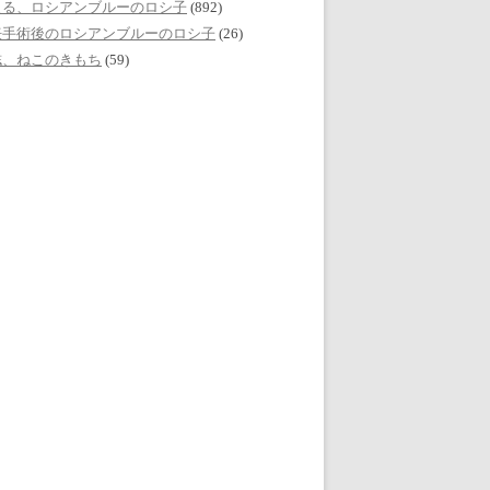
える、ロシアンブルーのロシ子
(892)
妊手術後のロシアンブルーのロシ子
(26)
誌、ねこのきもち
(59)