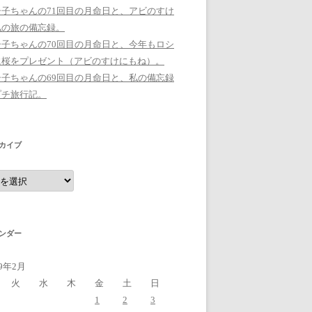
シ子ちゃんの71回目の月命日と、アビのすけ
私の旅の備忘録。
シ子ちゃんの70回目の月命日と、今年もロシ
に桜をプレゼント（アビのすけにもね）。
シ子ちゃんの69回目の月命日と、私の備忘録
プチ旅行記。
カイブ
ンダー
19年2月
火
水
木
金
土
日
1
2
3