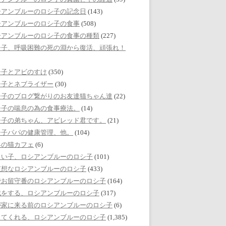
シアンブルーのロシ子の記念日
(143)
シアンブルーのロシ子の食事
(508)
シアンブルーのロシ子の食事の種類
(227)
シ子、呼吸困難の死の淵から復活、頑張れ！
シ子とアビのすけ
(350)
シ子とネブライザー
(30)
シ子のブログ繋がりのお友達猫ちゃん達
(22)
シ子の喘息の為の食事療法。
(14)
シ子の弟ちゃん、アビレッド君です。
(21)
シ子パパの健康管理、他。
(104)
界の猫カフェ
(6)
しい子、ロシアンブルーのロシ子
(101)
哀想なロシアンブルーのロシ子
(433)
でお留守番のロシアンブルーのロシ子
(164)
戯をする、ロシアンブルーのロシ子
(317)
が家に来る前のロシアンブルーのロシ子
(6)
してくれる、ロシアンブルーのロシ子
(1,385)