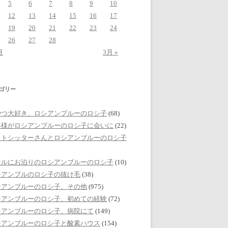
5
6
7
8
9
10
12
13
14
15
16
17
19
20
21
22
23
24
26
27
28
月
3月 »
ゴリー
やつ大好き、ロシアンブルーのロシ子
(68)
客様がロシアンブルーのロシ子に会いに
(22)
ットシッターさんとロシアンブルーのロシ子
テルにお泊りのロシアンブルーのロシ子
(10)
シアンブルのロシ子の抜け毛
(38)
シアンブルーのロシ子、その他
(975)
シアンブルーのロシ子、初めての経験
(72)
シアンブルーのロシ子、病院にて
(149)
シアンブルーのロシ子と酸素ハウス
(154)