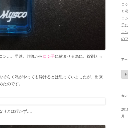
ロ
と
ロ
子
ロ
の
コン…、早速、昨晩から
ロシ子
に飲ませる為に、錠剤カッ
アー
ア
ー
おそらく私がやっても砕けるとは思っていましたが、出来
カ
イ
めたのです。
ブ
カレ
20
なりとは行かず…。
月