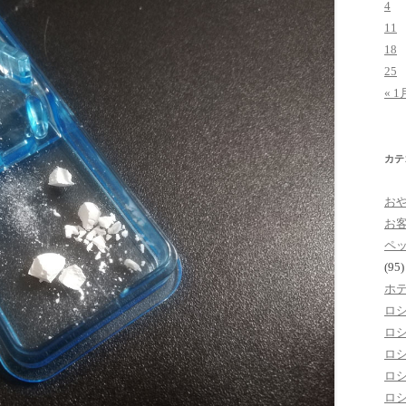
4
11
18
25
« 1
カテ
お
お
ペ
(95)
ホ
ロ
ロ
ロ
ロ
ロ