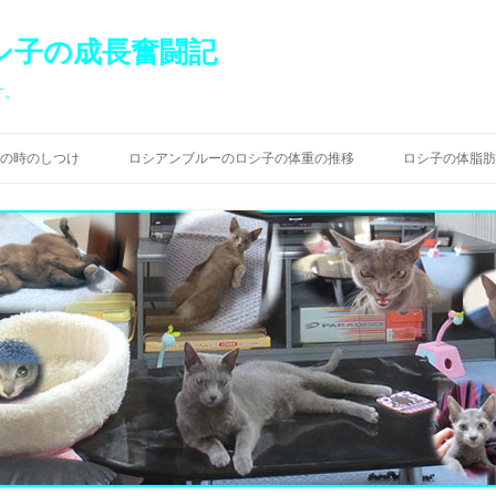
シ子の成長奮闘記
す。
コ
ン
の時のしつけ
ロシアンブルーのロシ子の体重の推移
ロシ子の体脂肪
テ
ン
ツ
へ
ス
キ
ッ
プ