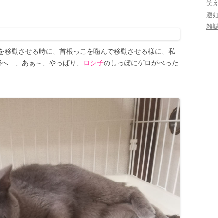
笑
避
雑
を移動させる時に、首根っこを噛んで移動させる様に、私
階へ…、あぁ～、やっぱり、
ロシ子
のしっぽにゲロがべった