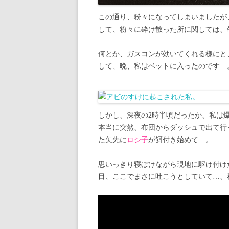
この通り、粉々になってしまいましたが
して、粉々に砕け散った所に関しては、
何とか、ガスコンが効いてくれる様にと
して、晩、私はベットに入ったのです…
しかし、深夜の2時半頃だったか、私は
本当に突然、布団からダッシュで出て行
た矢先に
ロシ子
が餌付き始めて…。
思いっきり寝ぼけながら現地に駆け付け
目、ここでまさに吐こうとしていて…、