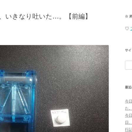
、いきなり吐いた…。【前編】
☆ 
♡
サイ
検
索:
最近
今
た
今
日
行