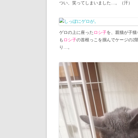
つい、笑ってしまいました…。（汗）
ゲロの上に座った
ロシ子
を、親猫が子猫
も
ロシ子
の首根っこを掴んでケージの2
り…。