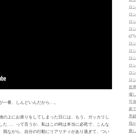
ロ
ロ
ロ
ロ
(27)
ロ
ロ
ロ
ロ
ロ
ロ
世
優
可
が一番、しんどいんだから…。
家
悪
物の上にお座りをしてしまった日には、もう、ガッカリし
我
した…、って言うか、私はこの時は本当に必死で、こんな
癒
、我ながら、自分の行動にリアリティがあり過ぎて、つい