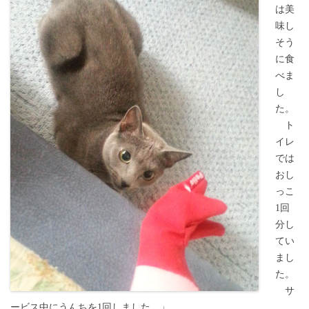
は美
味し
そう
に食
べま
し
た。
ト
イレ
では
おし
っこ
1回
分し
てい
まし
た。
サ
ービス中にうんちを1回しました。」