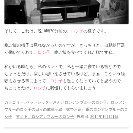
そして、これは、晩10時30分前の、
ロシ子
の様子です。
晩ご飯の様子は見れなかったのですが、きっちりと、自動給餌器
が動いてくれて、
ロシ子
、晩ご飯を食べてくれた様ですね。
私がいる時なら、私のベットで、私と一緒に寝ている筈なので、
ちょっとだけ、寂しい思いをさせているけど、まぁ、こういう経
験もさせる事によって、
ロシ子
も逞しくなっていくと思うので、
ちょっとだけ、
ロシ子
に我慢してもらいましょう！
カテゴリー:
ペットシッターさんとロシアンブルーのロシ子
、
ロシアン
ブルーのロシ子の日々の成長記録
、
家でお留守番のロシアンブルーのロ
シ子
、
笑える、ロシアンブルーのロシ子
| 投稿日:
2014年10月21日
|