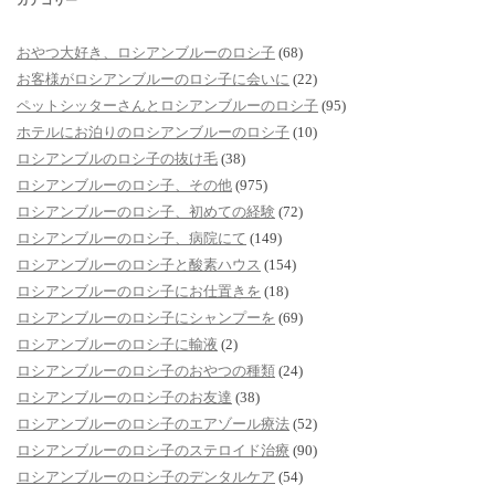
カテゴリー
おやつ大好き、ロシアンブルーのロシ子
(68)
お客様がロシアンブルーのロシ子に会いに
(22)
ペットシッターさんとロシアンブルーのロシ子
(95)
ホテルにお泊りのロシアンブルーのロシ子
(10)
ロシアンブルのロシ子の抜け毛
(38)
ロシアンブルーのロシ子、その他
(975)
ロシアンブルーのロシ子、初めての経験
(72)
ロシアンブルーのロシ子、病院にて
(149)
ロシアンブルーのロシ子と酸素ハウス
(154)
ロシアンブルーのロシ子にお仕置きを
(18)
ロシアンブルーのロシ子にシャンプーを
(69)
ロシアンブルーのロシ子に輸液
(2)
ロシアンブルーのロシ子のおやつの種類
(24)
ロシアンブルーのロシ子のお友達
(38)
ロシアンブルーのロシ子のエアゾール療法
(52)
ロシアンブルーのロシ子のステロイド治療
(90)
ロシアンブルーのロシ子のデンタルケア
(54)