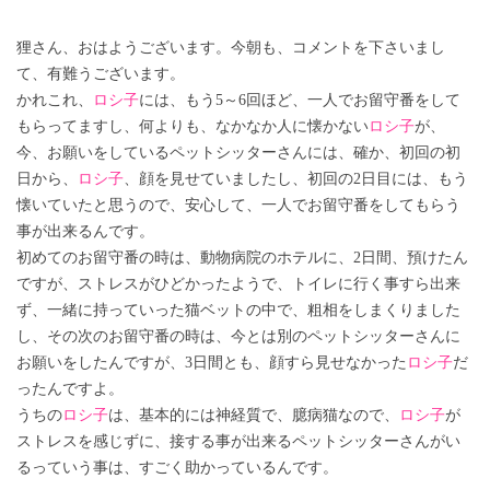
狸さん、おはようございます。今朝も、コメントを下さいまし
て、有難うございます。
かれこれ、
ロシ子
には、もう5～6回ほど、一人でお留守番をして
もらってますし、何よりも、なかなか人に懐かない
ロシ子
が、
今、お願いをしているペットシッターさんには、確か、初回の初
日から、
ロシ子
、顔を見せていましたし、初回の2日目には、もう
懐いていたと思うので、安心して、一人でお留守番をしてもらう
事が出来るんです。
初めてのお留守番の時は、動物病院のホテルに、2日間、預けたん
ですが、ストレスがひどかったようで、トイレに行く事すら出来
ず、一緒に持っていった猫ベットの中で、粗相をしまくりました
し、その次のお留守番の時は、今とは別のペットシッターさんに
お願いをしたんですが、3日間とも、顔すら見せなかった
ロシ子
だ
ったんですよ。
うちの
ロシ子
は、基本的には神経質で、臆病猫なので、
ロシ子
が
ストレスを感じずに、接する事が出来るペットシッターさんがい
るっていう事は、すごく助かっているんです。