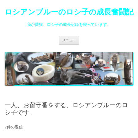
ロシアンブルーのロシ子の成長奮闘記
我が愛猫、ロシ子の成長記録を綴っています。
コ
メニュー
ン
テ
ン
ツ
へ
ス
キ
ッ
プ
一人、お留守番をする、ロシアンブルーのロ
シ子です。
2件の返信