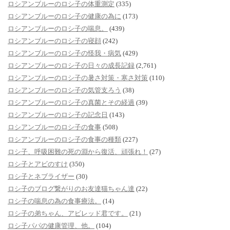
ロシアンブルーのロシ子の体重測定
(335)
ロシアンブルーのロシ子の健康の為に
(173)
ロシアンブルーのロシ子の喘息。
(439)
ロシアンブルーのロシ子の寝顔
(242)
ロシアンブルーのロシ子の怪我・病気
(429)
ロシアンブルーのロシ子の日々の成長記録
(2,761)
ロシアンブルーのロシ子の暑さ対策・寒さ対策
(110)
ロシアンブルーのロシ子の気管支ろう
(38)
ロシアンブルーのロシ子の真菌とその経過
(39)
ロシアンブルーのロシ子の記念日
(143)
ロシアンブルーのロシ子の食事
(508)
ロシアンブルーのロシ子の食事の種類
(227)
ロシ子、呼吸困難の死の淵から復活、頑張れ！
(27)
ロシ子とアビのすけ
(350)
ロシ子とネブライザー
(30)
ロシ子のブログ繋がりのお友達猫ちゃん達
(22)
ロシ子の喘息の為の食事療法。
(14)
ロシ子の弟ちゃん、アビレッド君です。
(21)
ロシ子パパの健康管理、他。
(104)