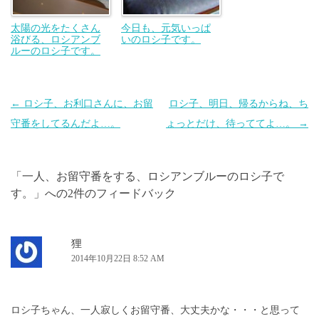
太陽の光をたくさん
今日も、元気いっぱ
浴びる、ロシアンブ
いのロシ子です。
ルーのロシ子です。
投
←
ロシ子、お利口さんに、お留
ロシ子、明日、帰るからね、ち
稿
守番をしてるんだよ…。
ょっとだけ、待っててよ…。
→
ナ
ビ
「
一人、お留守番をする、ロシアンブルーのロシ子で
ゲ
す。
」への2件のフィードバック
ー
シ
ョ
狸
2014年10月22日 8:52 AM
ン
ロシ子ちゃん、一人寂しくお留守番、大丈夫かな・・・と思って