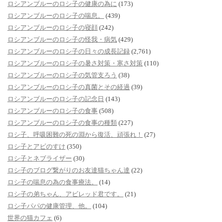
ロシアンブルーのロシ子の健康の為に
(173)
ロシアンブルーのロシ子の喘息。
(439)
ロシアンブルーのロシ子の寝顔
(242)
ロシアンブルーのロシ子の怪我・病気
(429)
ロシアンブルーのロシ子の日々の成長記録
(2,761)
ロシアンブルーのロシ子の暑さ対策・寒さ対策
(110)
ロシアンブルーのロシ子の気管支ろう
(38)
ロシアンブルーのロシ子の真菌とその経過
(39)
ロシアンブルーのロシ子の記念日
(143)
ロシアンブルーのロシ子の食事
(508)
ロシアンブルーのロシ子の食事の種類
(227)
ロシ子、呼吸困難の死の淵から復活、頑張れ！
(27)
ロシ子とアビのすけ
(350)
ロシ子とネブライザー
(30)
ロシ子のブログ繋がりのお友達猫ちゃん達
(22)
ロシ子の喘息の為の食事療法。
(14)
ロシ子の弟ちゃん、アビレッド君です。
(21)
ロシ子パパの健康管理、他。
(104)
世界の猫カフェ
(6)