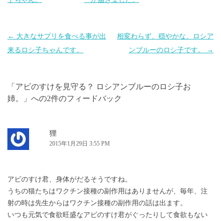
投
←
大きなサプリを食べる事が出
相変わらず、穏やかな、ロシア
稿
来るロシ子ちゃんです。
ンブルーのロシ子です。
→
ナ
ビ
「
アビのすけを見守る？ ロシアンブルーのロシ子お
ゲ
姉。
」への2件のフィードバック
ー
シ
ョ
狸
2015年1月29日 3:55 PM
ン
アビのすけ君、身体がだるそうですね。
うちの猫たちはワクチン接種の副作用はありませんが、毎年、注
射の時は先生からはワクチン接種の副作用の話は出ます。
いつも元気で食欲旺盛なアビのすけ君がぐったりして食欲もない