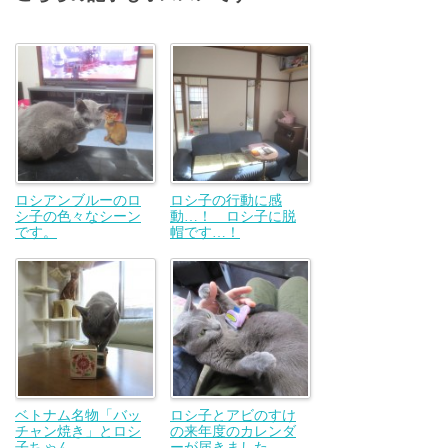
ロシアンブルーのロ
ロシ子の行動に感
シ子の色々なシーン
動…！ ロシ子に脱
です。
帽です…！
ベトナム名物「バッ
ロシ子とアビのすけ
チャン焼き」とロシ
の来年度のカレンダ
子ちゃん。
ーが届きました。