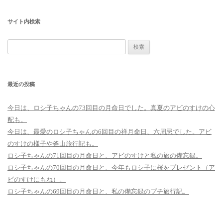
サイト内検索
検
索:
最近の投稿
今日は、ロシ子ちゃんの73回目の月命日でした。真夏のアビのすけの心
配も。
今日は、最愛のロシ子ちゃんの6回目の祥月命日、六周忌でした。アビ
のすけの様子や釜山旅行記も。
ロシ子ちゃんの71回目の月命日と、アビのすけと私の旅の備忘録。
ロシ子ちゃんの70回目の月命日と、今年もロシ子に桜をプレゼント（ア
ビのすけにもね）。
ロシ子ちゃんの69回目の月命日と、私の備忘録のプチ旅行記。