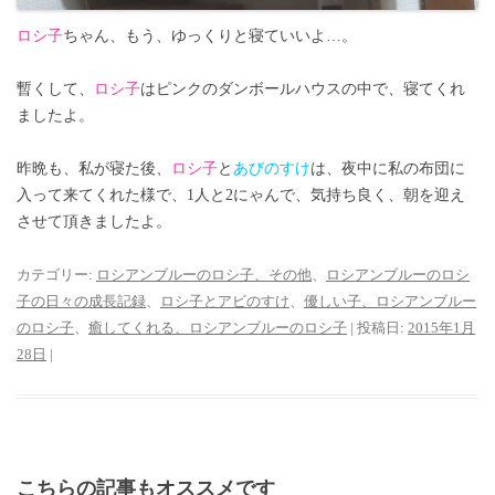
ロシ子
ちゃん、もう、ゆっくりと寝ていいよ…。
暫くして、
ロシ子
はピンクのダンボールハウスの中で、寝てくれ
ましたよ。
昨晩も、私が寝た後、
ロシ子
と
あびのすけ
は、夜中に私の布団に
入って来てくれた様で、1人と2にゃんで、気持ち良く、朝を迎え
させて頂きましたよ。
カテゴリー:
ロシアンブルーのロシ子、その他
、
ロシアンブルーのロシ
子の日々の成長記録
、
ロシ子とアビのすけ
、
優しい子、ロシアンブルー
のロシ子
、
癒してくれる、ロシアンブルーのロシ子
| 投稿日:
2015年1月
28日
|
こちらの記事もオススメです