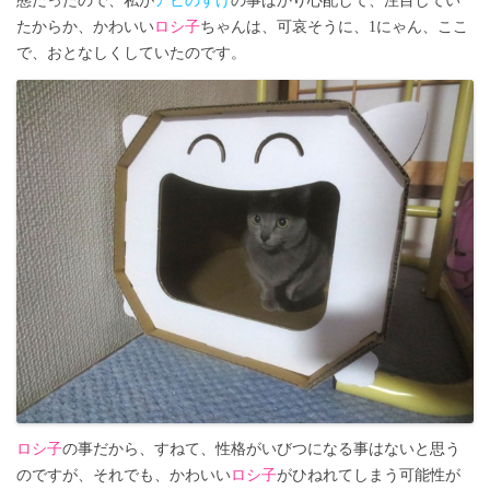
態だったので、私が
アビのすけ
の事ばかり心配して、注目してい
たからか、かわいい
ロシ子
ちゃんは、可哀そうに、1にゃん、ここ
で、おとなしくしていたのです。
ロシ子
の事だから、すねて、性格がいびつになる事はないと思う
のですが、それでも、かわいい
ロシ子
がひねれてしまう可能性が