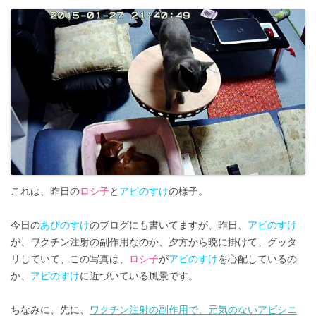
これは、昨日の
ロシ子
と
アビのすけ
の様子。
今日の
あびのすけ
のブログにも書いてますが、昨日、
アビのすけ
が、ワクチン注射の副作用なのか、夕方から晩に掛けて、グッタ
リしていて、この写真は、
ロシ子
が
アビのすけ
を心配しているの
か、
アビのすけ
に近づいている風景です。
ちなみに、先に、
ワクチン注射の副作用で、元気のないアビシニ