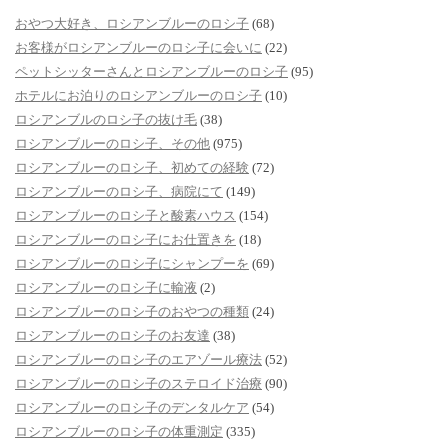
おやつ大好き、ロシアンブルーのロシ子
(68)
お客様がロシアンブルーのロシ子に会いに
(22)
ペットシッターさんとロシアンブルーのロシ子
(95)
ホテルにお泊りのロシアンブルーのロシ子
(10)
ロシアンブルのロシ子の抜け毛
(38)
ロシアンブルーのロシ子、その他
(975)
ロシアンブルーのロシ子、初めての経験
(72)
ロシアンブルーのロシ子、病院にて
(149)
ロシアンブルーのロシ子と酸素ハウス
(154)
ロシアンブルーのロシ子にお仕置きを
(18)
ロシアンブルーのロシ子にシャンプーを
(69)
ロシアンブルーのロシ子に輸液
(2)
ロシアンブルーのロシ子のおやつの種類
(24)
ロシアンブルーのロシ子のお友達
(38)
ロシアンブルーのロシ子のエアゾール療法
(52)
ロシアンブルーのロシ子のステロイド治療
(90)
ロシアンブルーのロシ子のデンタルケア
(54)
ロシアンブルーのロシ子の体重測定
(335)