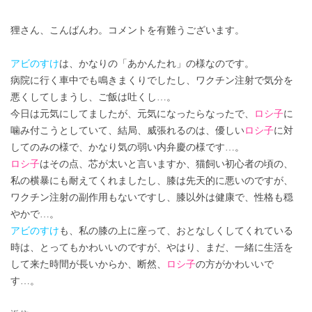
狸さん、こんばんわ。コメントを有難うございます。
アビのすけ
は、かなりの「あかんたれ」の様なのです。
病院に行く車中でも鳴きまくりでしたし、ワクチン注射で気分を
悪くしてしまうし、ご飯は吐くし…。
今日は元気にしてましたが、元気になったらなったで、
ロシ子
に
噛み付こうとしていて、結局、威張れるのは、優しい
ロシ子
に対
してのみの様で、かなり気の弱い内弁慶の様です…。
ロシ子
はその点、芯が太いと言いますか、猫飼い初心者の頃の、
私の横暴にも耐えてくれましたし、膝は先天的に悪いのですが、
ワクチン注射の副作用もないですし、膝以外は健康で、性格も穏
やかで…。
アビのすけ
も、私の膝の上に座って、おとなしくしてくれている
時は、とってもかわいいのですが、やはり、まだ、一緒に生活を
して来た時間が長いからか、断然、
ロシ子
の方がかわいいで
す…。