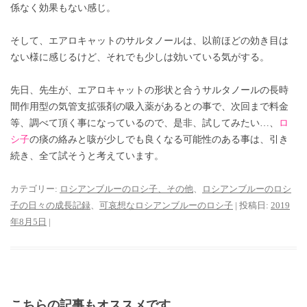
係なく効果もない感じ。
そして、エアロキャットのサルタノールは、以前ほどの効き目は
ない様に感じるけど、それでも少しは効いている気がする。
先日、先生が、エアロキャットの形状と合うサルタノールの長時
間作用型の気管支拡張剤の吸入薬があるとの事で、次回まで料金
等、調べて頂く事になっているので、是非、試してみたい…、
ロ
シ子
の痰の絡みと咳が少しでも良くなる可能性のある事は、引き
続き、全て試そうと考えています。
カテゴリー:
ロシアンブルーのロシ子、その他
、
ロシアンブルーのロシ
子の日々の成長記録
、
可哀想なロシアンブルーのロシ子
| 投稿日:
2019
年8月5日
|
こちらの記事もオススメです