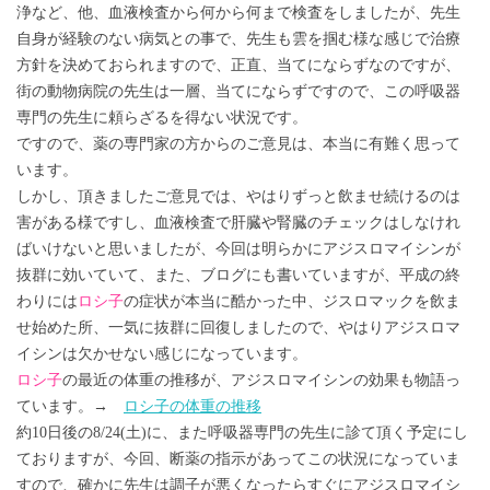
浄など、他、血液検査から何から何まで検査をしましたが、先生
自身が経験のない病気との事で、先生も雲を掴む様な感じで治療
方針を決めておられますので、正直、当てにならずなのですが、
街の動物病院の先生は一層、当てにならずですので、この呼吸器
専門の先生に頼らざるを得ない状況です。
ですので、薬の専門家の方からのご意見は、本当に有難く思って
います。
しかし、頂きましたご意見では、やはりずっと飲ませ続けるのは
害がある様ですし、血液検査で肝臓や腎臓のチェックはしなけれ
ばいけないと思いましたが、今回は明らかにアジスロマイシンが
抜群に効いていて、また、ブログにも書いていますが、平成の終
わりには
ロシ子
の症状が本当に酷かった中、ジスロマックを飲ま
せ始めた所、一気に抜群に回復しましたので、やはりアジスロマ
イシンは欠かせない感じになっています。
ロシ子
の最近の体重の推移が、アジスロマイシンの効果も物語っ
ています。→
ロシ子の体重の推移
約10日後の8/24(土)に、また呼吸器専門の先生に診て頂く予定にし
ておりますが、今回、断薬の指示があってこの状況になっていま
すので、確かに先生は調子が悪くなったらすぐにアジスロマイシ