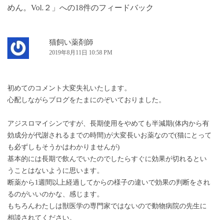
ー
めん。Vol.２
」への18件のフィードバック
シ
ョ
ン
猫飼い薬剤師
2019年8月11日 10:58 PM
初めてのコメント大変失礼いたします。
心配しながらブログをたまにのぞいておりました。
アジスロマイシンですが、長期使用をやめても半減期(体内から有
効成分が代謝されるまでの時間)が大変長いお薬なので(猫にとって
も必ずしもそうかはわかりませんが)
基本的には長期で飲んでいたのでしたらすぐに効果が切れるとい
うことはないように思います。
断薬から1週間以上経過してからの様子の違いで効果の判断をされ
るのがいいのかな、感じます。
もちろんわたしは獣医学の専門家ではないので動物病院の先生に
相談されてください。