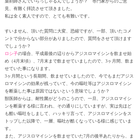
薬剤師さんでいらっしゃるんでしょうか？ 専門家からのご意
見、有難く拝読させて頂きました。
私は全く素人ですので、とても有難いです。
すいません、頂いた質問に大変、恐縮ですが、一部、頂いたコメ
ントで分からない部分がありましたので、質問をさせて頂けます
でしょうか？
ロシ子
の場合、平成最後の辺りからアジスロマイシンを飲ませ始
め（4月末頃）、7月末まで飲ませていましたので、3ヶ月間、飲ま
せていた事になります。
3ヶ月間という長期間、飲ませていましたので、今でもまだアジス
ロマイシンの効果が残っていて、今の嘔吐等はアジスロマイシン
を断薬した事は原因ではないという意味でしょうか？
獣医師からは、耐性菌がどうのこうので、一旦、アジスロマイシ
ンを断薬する様に言われ、その通りにしていますが、実は先ほど
も酷い嘔吐をしまして、ハッキリ言って、アジスロマイシンをス
トップした以降で、一層、嘔吐が酷くなっている様に感じていま
す。
また、アジスロマイシンを飲ませていた7月の後半あたりから、ま