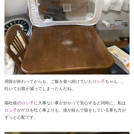
掃除が終わってからも、ご飯を食べ続けていた
ロシ子
ちゃん…、
吐いてお腹が減ってしまったんだね。
嘔吐後の
ロシ子
に大事ない事が分かって安心すると同時に、私は
ロシ子
がゲロを吐く事よりも、痰が絡んで咳をしている事も方が
ずっと心配です。