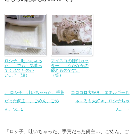
ロシ子、吐いちゃっ
マイスコの錠剤カッ
た…、でも、気遣っ
ター…、なかなかの
てくれてたのか
優れものです。
い…？（涙）
（笑）
投
←
ロシ子、吐いちゃった、手荒
コロコロ大好き、エネルギーち
稿
だった飼主…、ごめん、ごめ
ゅ～るも大好き、ロシ子ちゃ
ナ
ん。Vol.１
ん。
→
ビ
ゲ
「
ロシ子、吐いちゃった、手荒だった飼主…、ごめん、ご