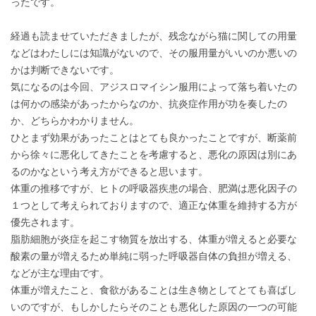
ったです。
経過も読ませていただきましたが、残念ながら猫に関しての用量
などはわたしには知識がないので、その服用量がいいのか悪いの
かは判断できないです。
気になるのは今回、アジスロマイシン服用によって落ち着いたの
は何かの感染があったからなのか、抗炎症作用が功を奏したの
か、どちらかわかりません。
ひとまず効果があったことはとても良かったことですが、断薬前
から徐々に悪化してきたことを考慮すると、悪化の原因は別にあ
るのかなという考え方ができると思います。
体重の推移ですが、ヒトの呼吸器疾患の場合、肥満は悪化因子の
１つとして考えられておりますので、適正な体重を維持する方が
優先されます。
脂肪細胞が炎症を起こす物質を放出する、体重が増えると必要な
酸素の量が増えるため単純に弱った呼吸器自体の負担が増える、
などが主な理由です。
体重が増えたこと、食欲があることは生き物としてとても喜ばし
いのですが、もしかしたらそのことも悪化した原因の一つの可能