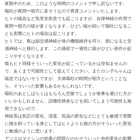
夜勤中のため、このような時間のコメントで申し訳ないです。
嘔吐が夜間〜朝方に多そうなので再度コメントいたします。
ヒトの喘息など気管支疾患でも起こりますが、自律神経の作用で
夜間〜朝方の咳が多くなります。ひどい咳が続いて嘔吐になるこ
とも実際にヒトの場合は起こります。
ヒトでは、夜は副交感神経が体の機能維持を司り、朝になると交
感神経へと移行します。この過程で一過性に咳がひどい発作が起
こりやすくなります。
猫もヒト同様そういった変化が起こっているかは存知ませんの
で、あくまで可能性として捉えてください。またロシ子ちゃんは
喘息ではないそうですが、大体嘔吐の時間が朝方ということな
ら、そういった影響もあるかもしれないです。
嘔吐のあとしばらくはもちろん空腹でしょうが食事を避けた方が
いいかもしれません、誤嚥性肺炎などを招いてしまう可能性も無
視できないので…
神経系は気圧の変化、湿度、気温の変化などにとても敏感で実際
に猫を飼っている身としてはヒトよりも猫の方がそういった変化
に敏感のように思います。
アジスロマイシンの効果の問題なのかそういった外的変化の影響