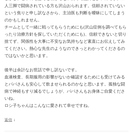
人三脚で闘病されている方も沢山おられます。信頼されていない
という焦りと申し訳なさから、主治医も判断を曖昧にしてしまう
のかもしれません。
チームとして一緒に戦ってもらうためにも(沢山症例を調べてもら
ったり治療方針を探していただくためにも)、信頼できないと切り
捨てず、関係性を大事に不安なお気持ちなど素直にお伝えしてみ
てください。熱心な先生のようなのできっとわかってくださるの
ではないかと思います。
後半は余計なお世話で申し訳ないです。
血液検査、長期服用の影響がないか確認するためにも受けてみる
とパパさんも安心して飲ませられるのかなと思います。孤独な闘
病で神経もすり減るでしょうが、パパさんもお身体ご自愛くださ
いね。
ロシ子ちゃんはこんなに愛されて幸せですね。
返信
↓