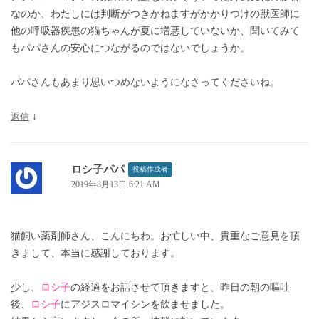
なのか、わたしには判断がつきかねますがかかりつけの獣医師に
他の呼吸器疾患の猫ちゃんが夏に増悪していないか、聞いてみて
もパパさんの安心につながるのではないでしょうか。
パパさんもあまり思いつめないようになさってくださいね。
返信
↓
ロシ子パパ
投稿作成者
2019年8月13日 6:21 AM
猫飼い薬剤師さん、こんにちわ。お忙しい中、貴重なご意見を頂
きまして、本当に感謝しております。
少し、
ロシ子
の経過をお話させて頂きますと、昨日の朝の嘔吐
後、
ロシ子
にアジスロマイシンを飲ませました。