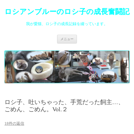
ロシアンブルーのロシ子の成長奮闘記
我が愛猫、ロシ子の成長記録を綴っています。
コ
メニュー
ン
テ
ン
ツ
へ
ス
キ
ッ
プ
ロシ子、吐いちゃった、手荒だった飼主…、
ごめん、ごめん。Vol.２
18件の返信