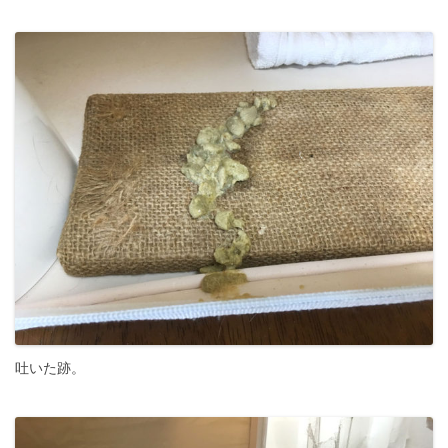
吐いた跡。