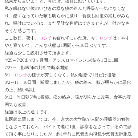
結果から言いますと、今の所、抜群に効いています。
私が眠れない位のいびきの様な痰の絡んだ呼吸が一気になくな
り、酷くなっていた咳も明らかに減り、食欲も回復の兆しがみら
れ、嘔吐については、まだ早計な判断はできませんが、吐かなさ
そうな感じです。
ここ数日、夜中、
ロシ子
も寝れずにいた所、今、
ロシ子
はすやす
やと寝ていて、こんな状態は1週間から10日ぶりです。
経過も少しご説明させて頂きます。
4/29～7/26まで3ヶ月間、アジスロマイシン1/8錠を1日に1回
7/27～ 獣医師の判断で断薬開始
8/1
ロシ子
の様子が芳しくなく、私の独断で1日だけ復活
8/2～11 10日間、断薬しましたが、痰の絡み、咳が明らかに悪化
の上、酷い嘔吐
8/12 昨日朝5時に投薬。痰の絡み、咳が明らかに改善。食事の雰
囲気も改善。
経過は以上の通りです。
獣医師に関しましては、今、京大の大学院で人間の呼吸器の勉強
もなさっておられ、バイトで週に1度、診察をなさっているので診
て頂く事になりましたが、約1年前に気管支内視鏡や気管支肺胞洗