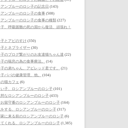
シアンブルーのロシ子の記念日
(143)
シアンブルーのロシ子の食事
(508)
シアンブルーのロシ子の食事の種類
(227)
シ子、呼吸困難の死の淵から復活、頑張れ！
シ子とアビのすけ
(350)
シ子とネブライザー
(30)
シ子のブログ繋がりのお友達猫ちゃん達
(22)
シ子の喘息の為の食事療法。
(14)
シ子の弟ちゃん、アビレッド君です。
(21)
シ子パパの健康管理、他。
(104)
界の猫カフェ
(6)
しい子、ロシアンブルーのロシ子
(101)
哀想なロシアンブルーのロシ子
(433)
でお留守番のロシアンブルーのロシ子
(164)
戯をする、ロシアンブルーのロシ子
(317)
が家に来る前のロシアンブルーのロシ子
(6)
してくれる、ロシアンブルーのロシ子
(1,385)