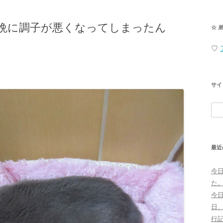
晩に調子が悪くなってしまったん
☆ 
♡
サイ
検
索:
最近
今
た
今
日
行