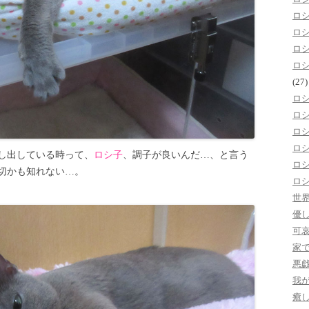
ロ
ロ
ロ
ロ
(27)
ロ
ロ
ロ
ロ
し出している時って、
ロシ子
、調子が良いんだ…、と言う
ロ
切かも知れない…。
ロ
世
優
可
家
悪
我
癒