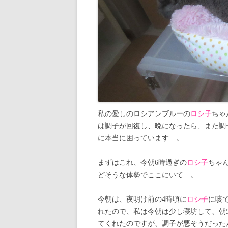
私の愛しのロシアンブルーの
ロシ子
ちゃ
は調子が回復し、晩になったら、また調
に本当に困っています…。
まずはこれ、今朝6時過ぎの
ロシ子
ちゃ
どそうな体勢でここにいて…。
今朝は、夜明け前の4時頃に
ロシ子
に咳
れたので、私は今朝は少し寝坊して、朝
てくれたのですが、調子が悪そうだった