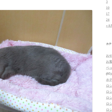
3
10
17
24
« 8
カテ
お
お
ペ
(95)
ホ
ロ
ロ
ロ
ロ
ロ