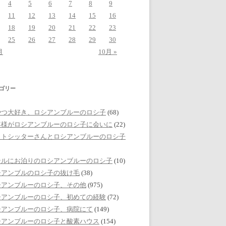
4
5
6
7
8
9
11
12
13
14
15
16
18
19
20
21
22
23
25
26
27
28
29
30
月
10月 »
ゴリー
やつ大好き、ロシアンブルーのロシ子
(68)
客様がロシアンブルーのロシ子に会いに
(22)
ットシッターさんとロシアンブルーのロシ子
テルにお泊りのロシアンブルーのロシ子
(10)
シアンブルのロシ子の抜け毛
(38)
シアンブルーのロシ子、その他
(975)
シアンブルーのロシ子、初めての経験
(72)
シアンブルーのロシ子、病院にて
(149)
シアンブルーのロシ子と酸素ハウス
(154)