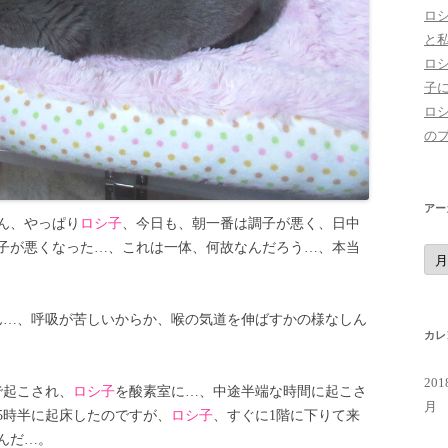
ロ
と
ロ
子
ロ
の
アー
ん、やっぱり
ロシ子
、今日も、朝一番は調子が悪く、日中
子が悪くなった…、これは一体、何故なんだろう…、本当
ア
ー
カ
イ
ブ
ん…、呼吸が苦しいからか、喉の気道を伸ばすかの様なしん
カレ
20
で起こされ、
ロシ子
を酸素室に…、中途半端な時間に起こさ
月
5時半に起床したのですが、
ロシ子
、すぐに1階に下りて来
んだ…。