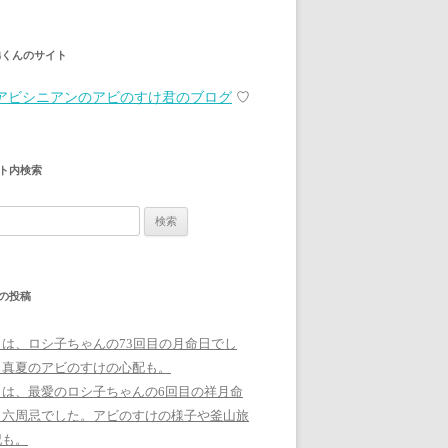
弟くんのサイト
アビシニアンのアビのすけ君のブログ
♡
ト内検索
の投稿
日は、ロシ子ちゃんの73回目の月命日でし
。真夏のアビのすけの心配も。
日は、最愛のロシ子ちゃんの6回目の祥月命
、六周忌でした。アビのすけの様子や釜山旅
記も。