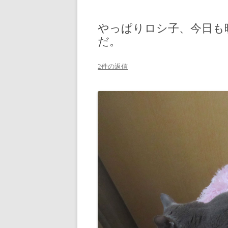
やっぱりロシ子、今日も
だ。
2件の返信