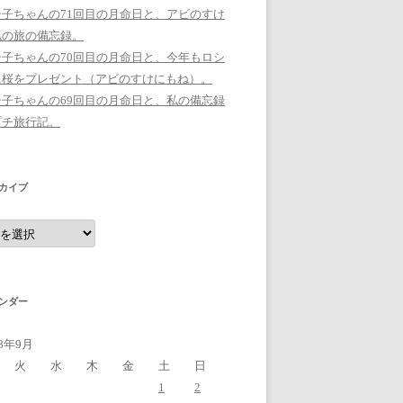
シ子ちゃんの71回目の月命日と、アビのすけ
私の旅の備忘録。
シ子ちゃんの70回目の月命日と、今年もロシ
に桜をプレゼント（アビのすけにもね）。
シ子ちゃんの69回目の月命日と、私の備忘録
プチ旅行記。
カイブ
ンダー
18年9月
火
水
木
金
土
日
1
2