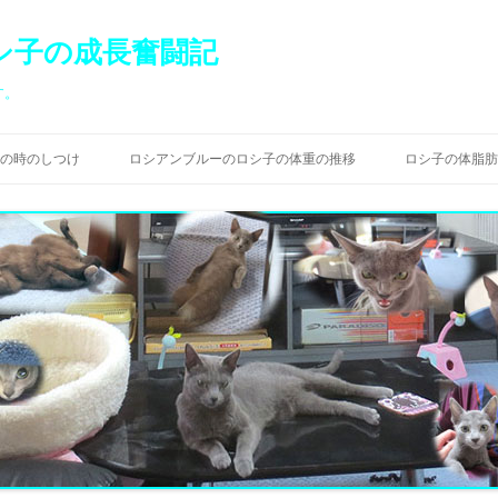
シ子の成長奮闘記
す。
コ
ン
の時のしつけ
ロシアンブルーのロシ子の体重の推移
ロシ子の体脂肪
テ
ン
ツ
へ
ス
キ
ッ
プ