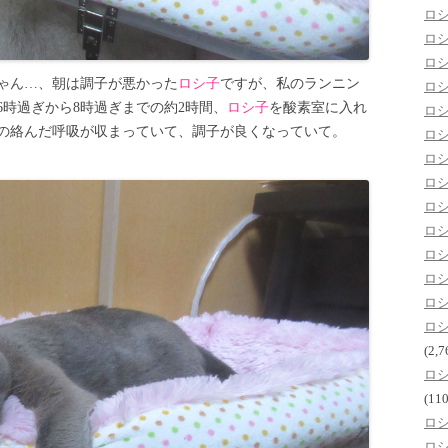
ロ
ロ
ロ
ゃん…、朝は調子が悪かった
ロシ子
ですが、私のランニン
ロ
6時過ぎから8時過ぎまでの約2時間、
ロシ子
を酸素室に入れ
ロ
の絡んだ呼吸が収まっていて、調子が良くなっていて。
ロ
ロ
ロ
ロ
ロ
ロ
ロ
ロ
ロ
(2,7
ロ
(110
ロ
ロ