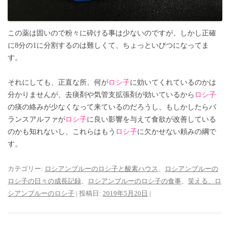
この薬は固いので粉々に砕ける事は少ないのですが、しかし正確
に8分の1に分割するのは難しくて、ちょっといびつになってま
す。
それにしても、正直な所、何が
ロシ子
に効いてくれているのかは
分かりませんが、去痰剤や気管支拡張剤が効いているから
ロシ子
の痰の絡みが少なくなって来ているのだろうし、もしかしたらバ
ランスアルファが
ロシ子
に良い影響を与えて食欲が改善している
のかも知れないし、これらはもう
ロシ子
に欠かせない頼みの綱で
す。
カテゴリー:
ロシアンブルーのロシ子と酸素ハウス
、
ロシアンブルーの
ロシ子の日々の成長記録
、
ロシアンブルーのロシ子の食事
、
笑える、ロ
シアンブルーのロシ子
| 投稿日:
2019年5月20日
|