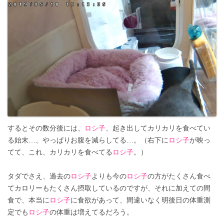
するとその数分後には、
ロシ子
、起き出してカリカリを食べてい
る始末…、やっぱりお腹を減らしてる…。（右下に
ロシ子
が映っ
てて、これ、カリカリを食べてる
ロシ子
。）
タダでさえ、過去の
ロシ子
よりも今の
ロシ子
の方がたくさん食べ
てカロリーもたくさん摂取しているのですが、それに加えての間
食で、本当に
ロシ子
に食欲があって、間違いなく明後日の体重測
定でも
ロシ子
の体重は増えてるだろう。