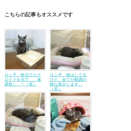
こちらの記事もオススメです
ロシ子、昨日でステ
ロシ子、咳はしてる
ロイドを完了…、体
けど、全てが順調の
調良し…！（笑）
様な気がします。
（笑）