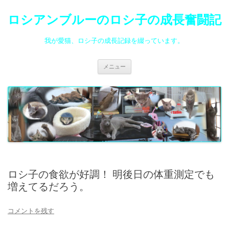
ロシアンブルーのロシ子の成長奮闘記
我が愛猫、ロシ子の成長記録を綴っています。
コ
メニュー
ン
テ
ン
ツ
へ
ス
キ
ッ
プ
ロシ子の食欲が好調！ 明後日の体重測定でも
増えてるだろう。
コメントを残す