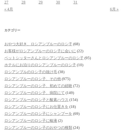
27
28
29
30
31
« 4月
6月 »
カテゴリー
おやつ大好き、ロシアンブルーのロシ子
(68)
お客様がロシアンブルーのロシ子に会いに
(22)
ペットシッターさんとロシアンブルーのロシ子
(95)
ホテルにお泊りのロシアンブルーのロシ子
(10)
ロシアンブルのロシ子の抜け毛
(38)
ロシアンブルーのロシ子、その他
(975)
ロシアンブルーのロシ子、初めての経験
(72)
ロシアンブルーのロシ子、病院にて
(149)
ロシアンブルーのロシ子と酸素ハウス
(154)
ロシアンブルーのロシ子にお仕置きを
(18)
ロシアンブルーのロシ子にシャンプーを
(69)
ロシアンブルーのロシ子に輸液
(2)
ロシアンブルーのロシ子のおやつの種類
(24)