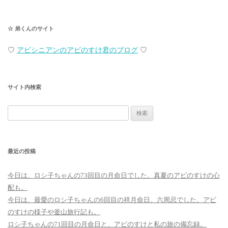
☆ 弟くんのサイト
♡
アビシニアンのアビのすけ君のブログ
♡
サイト内検索
検
索:
最近の投稿
今日は、ロシ子ちゃんの73回目の月命日でした。真夏のアビのすけの心
配も。
今日は、最愛のロシ子ちゃんの6回目の祥月命日、六周忌でした。アビ
のすけの様子や釜山旅行記も。
ロシ子ちゃんの71回目の月命日と、アビのすけと私の旅の備忘録。