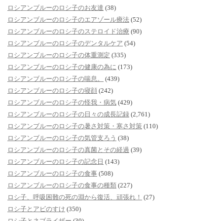
ロシアンブルーのロシ子のお友達
(38)
ロシアンブルーのロシ子のエアゾール療法
(52)
ロシアンブルーのロシ子のステロイド治療
(90)
ロシアンブルーのロシ子のデンタルケア
(54)
ロシアンブルーのロシ子の体重測定
(335)
ロシアンブルーのロシ子の健康の為に
(173)
ロシアンブルーのロシ子の喘息。
(439)
ロシアンブルーのロシ子の寝顔
(242)
ロシアンブルーのロシ子の怪我・病気
(429)
ロシアンブルーのロシ子の日々の成長記録
(2,761)
ロシアンブルーのロシ子の暑さ対策・寒さ対策
(110)
ロシアンブルーのロシ子の気管支ろう
(38)
ロシアンブルーのロシ子の真菌とその経過
(39)
ロシアンブルーのロシ子の記念日
(143)
ロシアンブルーのロシ子の食事
(508)
ロシアンブルーのロシ子の食事の種類
(227)
ロシ子、呼吸困難の死の淵から復活、頑張れ！
(27)
ロシ子とアビのすけ
(350)
ロシ子とネブライザー
(30)