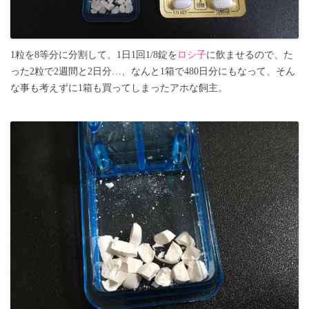
1粒を8等分に分割して、1日1回1/8錠を
ロシ子
に飲ませるので、た
った2粒で2週間と2日分…、なんと1箱で480日分にもなって、そん
な事も考えずに1箱も買ってしまったアホな飼主。