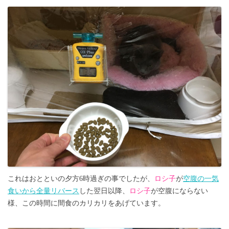
これはおとといの夕方6時過ぎの事でしたが、
ロシ子
が
空腹の一気
食いから全量リバース
した翌日以降、
ロシ子
が空腹にならない
様、この時間に間食のカリカリをあげています。