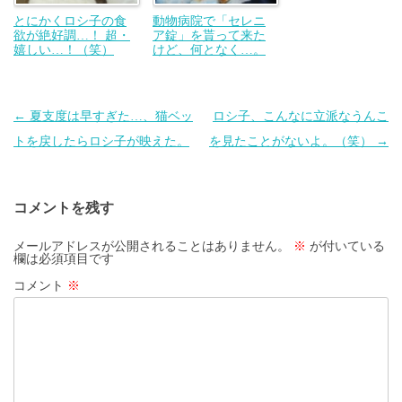
とにかくロシ子の食
動物病院で「セレニ
欲が絶好調…！ 超・
ア錠」を貰って来た
嬉しい…！（笑）
けど、何となく…。
投
←
夏支度は早すぎた…、猫ベッ
ロシ子、こんなに立派なうんこ
稿
トを戻したらロシ子が映えた。
を見たことがないよ。（笑）
→
ナ
ビ
コメントを残す
ゲ
ー
メールアドレスが公開されることはありません。
※
が付いている
欄は必須項目です
シ
コメント
※
ョ
ン