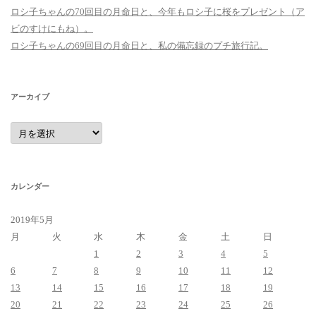
ロシ子ちゃんの70回目の月命日と、今年もロシ子に桜をプレゼント（ア
ビのすけにもね）。
ロシ子ちゃんの69回目の月命日と、私の備忘録のプチ旅行記。
アーカイブ
ア
ー
カ
イ
ブ
カレンダー
2019年5月
月
火
水
木
金
土
日
1
2
3
4
5
6
7
8
9
10
11
12
13
14
15
16
17
18
19
20
21
22
23
24
25
26