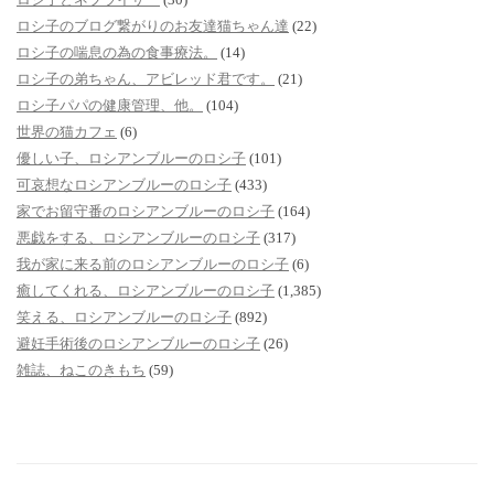
ロシ子のブログ繋がりのお友達猫ちゃん達
(22)
ロシ子の喘息の為の食事療法。
(14)
ロシ子の弟ちゃん、アビレッド君です。
(21)
ロシ子パパの健康管理、他。
(104)
世界の猫カフェ
(6)
優しい子、ロシアンブルーのロシ子
(101)
可哀想なロシアンブルーのロシ子
(433)
家でお留守番のロシアンブルーのロシ子
(164)
悪戯をする、ロシアンブルーのロシ子
(317)
我が家に来る前のロシアンブルーのロシ子
(6)
癒してくれる、ロシアンブルーのロシ子
(1,385)
笑える、ロシアンブルーのロシ子
(892)
避妊手術後のロシアンブルーのロシ子
(26)
雑誌、ねこのきもち
(59)